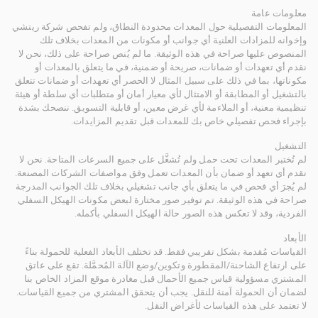
معلومات عامة
المعلومات التفصيلية حول المعدات محدودة النطاق، ولم تفحص شركة ريتشي
وإخوانه للمزادات العلنية أي جوانب أو مكونات من المعدات بخلاف تلك
المنصوص عليها صراحة في هذه الوثيقة. ما لم يُنص صراحة على ذلك، نحن لا
نقدم أي تعهدات أو ضمانات، صريحة أو ضمنية، في ما يتعلق بالمعدات أو
مكوناتها، بما في ذلك على سبيل المثال لا الحصر أي تعهدات أو ضمانات تتعلق
بالتشغيل أو المطابقة أو الامتثال لأي معيار أمان أو متطلبات أي سلطة أو هيئة
تنظيمية معنية، أو الملاءمة لأي غرض معين، أو قابلية التسويق. ننصحك بشدة
بإجراء فحص تفصيلي خاص بك للمعدات قبل تقديم المزايدات.
التشغيل
لم تُختبر المعدات تحت حمل ولم تُشغَّل على جميع السرعات المتاحة. نحن لا
نقدم أي تعهد أو ضمان بأن المعدات تعمل وفق مواصفات الشركات المصنعة.
لم يُجرَ أي فحص في ما يتعلق بأي جانب تشغيلي بخلاف تلك الجوانب المدرجة
صراحة في هذه الوثيقة. تم توفير صور مختارة لبعض مكونات الهيكل السفلي
الفردية، وقد لا تعكس هذه الصور حالة الهيكل السفلي بأكمله.
الأبعاد
القياسات مُقدمة بشكل تقريبي فقط. قد تختلف الأبعاد الفعلية للحمولة بناءً
على ارتفاع الشاحنة/المقطورة وتكوين/وضع الآلة المُحمَّلة. تقع على عاتق
المشتري مسؤولية قياس جميع الأحمال قبل مغادرة موقع المزاد الخاص بنا
لضمان أن الحمولة آمنة للنقل. يجب أن يتحقق المشتري من جميع القياسات.
لا تعتمد على هذه القياسات لأغراض النقل.