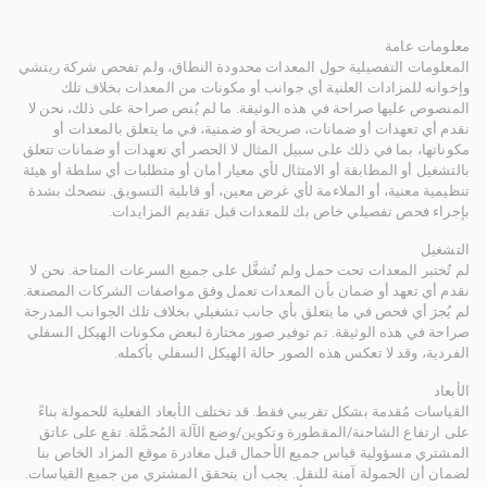
معلومات عامة
المعلومات التفصيلية حول المعدات محدودة النطاق، ولم تفحص شركة ريتشي
وإخوانه للمزادات العلنية أي جوانب أو مكونات من المعدات بخلاف تلك
المنصوص عليها صراحة في هذه الوثيقة. ما لم يُنص صراحة على ذلك، نحن لا
نقدم أي تعهدات أو ضمانات، صريحة أو ضمنية، في ما يتعلق بالمعدات أو
مكوناتها، بما في ذلك على سبيل المثال لا الحصر أي تعهدات أو ضمانات تتعلق
بالتشغيل أو المطابقة أو الامتثال لأي معيار أمان أو متطلبات أي سلطة أو هيئة
تنظيمية معنية، أو الملاءمة لأي غرض معين، أو قابلية التسويق. ننصحك بشدة
بإجراء فحص تفصيلي خاص بك للمعدات قبل تقديم المزايدات.
التشغيل
لم تُختبر المعدات تحت حمل ولم تُشغَّل على جميع السرعات المتاحة. نحن لا
نقدم أي تعهد أو ضمان بأن المعدات تعمل وفق مواصفات الشركات المصنعة.
لم يُجرَ أي فحص في ما يتعلق بأي جانب تشغيلي بخلاف تلك الجوانب المدرجة
صراحة في هذه الوثيقة. تم توفير صور مختارة لبعض مكونات الهيكل السفلي
الفردية، وقد لا تعكس هذه الصور حالة الهيكل السفلي بأكمله.
الأبعاد
القياسات مُقدمة بشكل تقريبي فقط. قد تختلف الأبعاد الفعلية للحمولة بناءً
على ارتفاع الشاحنة/المقطورة وتكوين/وضع الآلة المُحمَّلة. تقع على عاتق
المشتري مسؤولية قياس جميع الأحمال قبل مغادرة موقع المزاد الخاص بنا
لضمان أن الحمولة آمنة للنقل. يجب أن يتحقق المشتري من جميع القياسات.