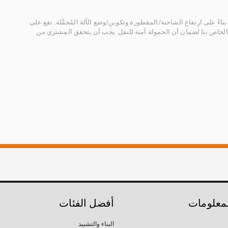
ناءً على ارتفاع الشاحنة/المقطورة وتكوين/وضع الآلة المُحمَّلة. تقع على
الخاص بنا لضمان أن الحمولة آمنة للنقل. يجب أن يتحقق المشتري من
لمعلومات
أفضل الفئات
البناء والتشييد