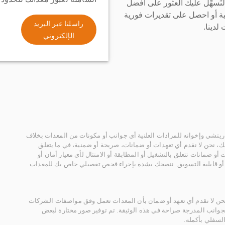
سهِّل عليك العثور على أفضل
ة أو احصل على تقديرات فورية
راسلنا عبر البريد
لدينا.
الإلكتروني
يتشي وإخوانه للمزادات العلنية أي جوانب أو مكونات من المعدات بخلاف
، نحن لا نقدم أي تعهدات أو ضمانات، صريحة أو ضمنية، في ما يتعلق
أو ضمانات تتعلق بالتشغيل أو المطابقة أو الامتثال لأي معيار أمان أو
، أو قابلية التسويق. ننصحك بشدة بإجراء فحص تفصيلي خاص بك للمعدات
 نحن لا نقدم أي تعهد أو ضمان بأن المعدات تعمل وفق مواصفات الشركات
لجوانب المدرجة صراحة في هذه الوثيقة. تم توفير صور مختارة لبعض
لسفلي بأكمله.