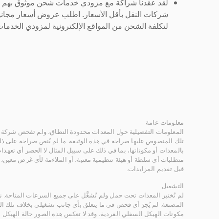
لقد عقدنا شراكة مع مزودي خدمات شحن موثوق بهم لنُ
شركات النقل بأقل الأسعار. اطلب عروض أسعار مجاني
لتكلفة الشحن من المواقع الإلكترونية لمزودي الخدمات 
معلومات عامة
المعلومات التفصيلية حول المعدات محدودة النطاق، ولم تفحص شركة ر
تلك المنصوص عليها صراحة في هذه الوثيقة. ما لم يُنص صراحة على ذلك
بالمعدات أو مكوناتها، بما في ذلك على سبيل المثال لا الحصر أي تعهدات 
متطلبات أي سلطة أو هيئة تنظيمية معنية، أو الملاءمة لأي غرض معين
قبل تقديم المزايدات.
التشغيل
لم تُختبر المعدات تحت حمل ولم تُشغَّل على جميع السرعات المتاحة.
المصنعة. لم يُجرَ أي فحص في ما يتعلق بأي جانب تشغيلي بخلاف تلك ا
مكونات الهيكل السفلي الفردية، وقد لا تعكس هذه الصور حالة الهيكل ا