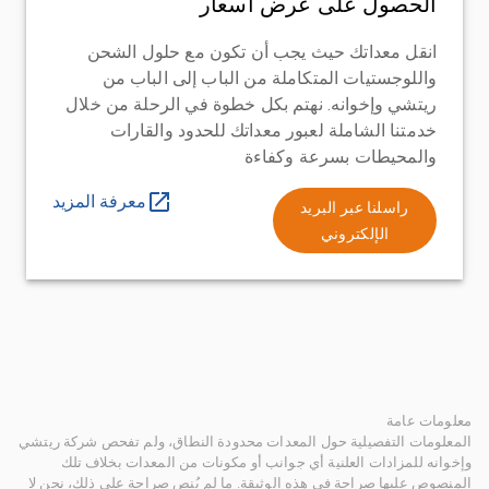
الحصول على عرض أسعار
انقل معداتك حيث يجب أن تكون مع حلول الشحن
واللوجستيات المتكاملة من الباب إلى الباب من
ريتشي وإخوانه. نهتم بكل خطوة في الرحلة من خلال
خدمتنا الشاملة لعبور معداتك للحدود والقارات
والمحيطات بسرعة وكفاءة
معرفة المزيد
راسلنا عبر البريد
الإلكتروني
معلومات عامة
المعلومات التفصيلية حول المعدات محدودة النطاق، ولم تفحص شركة ريتشي
وإخوانه للمزادات العلنية أي جوانب أو مكونات من المعدات بخلاف تلك
المنصوص عليها صراحة في هذه الوثيقة. ما لم يُنص صراحة على ذلك، نحن لا