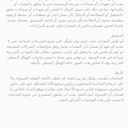
نقدم أي تعهدات أو ضمانات، صريحة أو ضمنية، في ما يتعلق بالمعدات أو
مكوناتها، بما في ذلك على سبيل المثال لا الحصر أي تعهدات أو ضمانات تتعلق
بالتشغيل أو المطابقة أو الامتثال لأي معيار أمان أو متطلبات أي سلطة أو هيئة
تنظيمية معنية، أو الملاءمة لأي غرض معين، أو قابلية التسويق. ننصحك بشدة
بإجراء فحص تفصيلي خاص بك للمعدات قبل تقديم المزايدات.
التشغيل
لم تُختبر المعدات تحت حمل ولم تُشغَّل على جميع السرعات المتاحة. نحن لا
نقدم أي تعهد أو ضمان بأن المعدات تعمل وفق مواصفات الشركات المصنعة.
لم يُجرَ أي فحص في ما يتعلق بأي جانب تشغيلي بخلاف تلك الجوانب المدرجة
صراحة في هذه الوثيقة. تم توفير صور مختارة لبعض مكونات الهيكل السفلي
الفردية، وقد لا تعكس هذه الصور حالة الهيكل السفلي بأكمله.
الأبعاد
القياسات مُقدمة بشكل تقريبي فقط. قد تختلف الأبعاد الفعلية للحمولة بناءً
على ارتفاع الشاحنة/المقطورة وتكوين/وضع الآلة المُحمَّلة. تقع على عاتق
المشتري مسؤولية قياس جميع الأحمال قبل مغادرة موقع المزاد الخاص بنا
لضمان أن الحمولة آمنة للنقل. يجب أن يتحقق المشتري من جميع القياسات.
لا تعتمد على هذه القياسات لأغراض النقل.