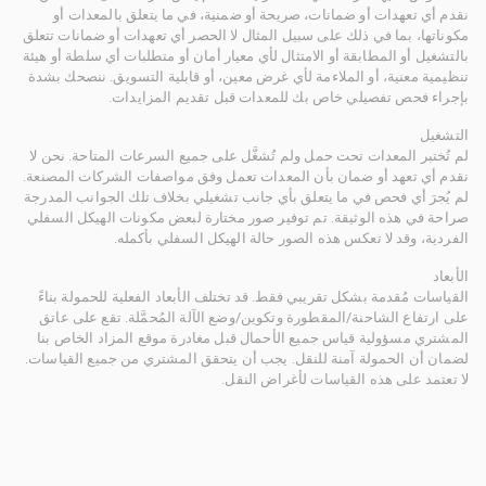
نقدم أي تعهدات أو ضمانات، صريحة أو ضمنية، في ما يتعلق بالمعدات أو
مكوناتها، بما في ذلك على سبيل المثال لا الحصر أي تعهدات أو ضمانات تتعلق
بالتشغيل أو المطابقة أو الامتثال لأي معيار أمان أو متطلبات أي سلطة أو هيئة
تنظيمية معنية، أو الملاءمة لأي غرض معين، أو قابلية التسويق. ننصحك بشدة
بإجراء فحص تفصيلي خاص بك للمعدات قبل تقديم المزايدات.
التشغيل
لم تُختبر المعدات تحت حمل ولم تُشغَّل على جميع السرعات المتاحة. نحن لا
نقدم أي تعهد أو ضمان بأن المعدات تعمل وفق مواصفات الشركات المصنعة.
لم يُجرَ أي فحص في ما يتعلق بأي جانب تشغيلي بخلاف تلك الجوانب المدرجة
صراحة في هذه الوثيقة. تم توفير صور مختارة لبعض مكونات الهيكل السفلي
الفردية، وقد لا تعكس هذه الصور حالة الهيكل السفلي بأكمله.
الأبعاد
القياسات مُقدمة بشكل تقريبي فقط. قد تختلف الأبعاد الفعلية للحمولة بناءً
على ارتفاع الشاحنة/المقطورة وتكوين/وضع الآلة المُحمَّلة. تقع على عاتق
المشتري مسؤولية قياس جميع الأحمال قبل مغادرة موقع المزاد الخاص بنا
لضمان أن الحمولة آمنة للنقل. يجب أن يتحقق المشتري من جميع القياسات.
لا تعتمد على هذه القياسات لأغراض النقل.