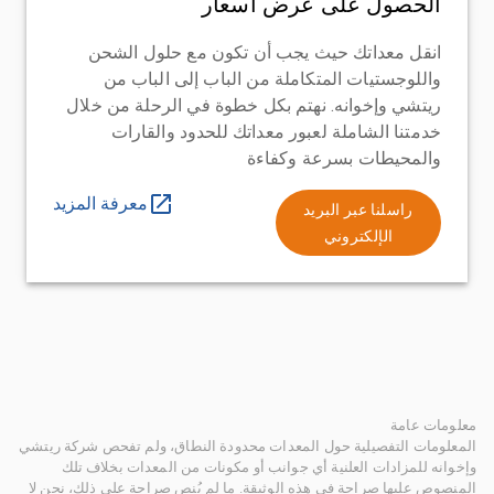
الحصول على عرض أسعار
انقل معداتك حيث يجب أن تكون مع حلول الشحن
واللوجستيات المتكاملة من الباب إلى الباب من
ريتشي وإخوانه. نهتم بكل خطوة في الرحلة من خلال
خدمتنا الشاملة لعبور معداتك للحدود والقارات
والمحيطات بسرعة وكفاءة
معرفة المزيد
راسلنا عبر البريد
الإلكتروني
معلومات عامة
المعلومات التفصيلية حول المعدات محدودة النطاق، ولم تفحص شركة ريتشي
وإخوانه للمزادات العلنية أي جوانب أو مكونات من المعدات بخلاف تلك
المنصوص عليها صراحة في هذه الوثيقة. ما لم يُنص صراحة على ذلك، نحن لا