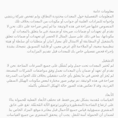
معلومات عامة
المعلومات التفصيلية حول المعدات محدودة النطاق، ولم تفحص شركة ريتشي
وإخوانه للمزادات العلنية أي جوانب أو مكونات من المعدات بخلاف تلك
المنصوص عليها صراحة في هذه الوثيقة. ما لم يُنص صراحة على ذلك، نحن لا
نقدم أي تعهدات أو ضمانات، صريحة أو ضمنية، في ما يتعلق بالمعدات أو
مكوناتها، بما في ذلك على سبيل المثال لا الحصر أي تعهدات أو ضمانات تتعلق
بالتشغيل أو المطابقة أو الامتثال لأي معيار أمان أو متطلبات أي سلطة أو هيئة
تنظيمية معنية، أو الملاءمة لأي غرض معين، أو قابلية التسويق. ننصحك بشدة
بإجراء فحص تفصيلي خاص بك للمعدات قبل تقديم المزايدات.
التشغيل
لم تُختبر المعدات تحت حمل ولم تُشغَّل على جميع السرعات المتاحة. نحن لا
نقدم أي تعهد أو ضمان بأن المعدات تعمل وفق مواصفات الشركات المصنعة.
لم يُجرَ أي فحص في ما يتعلق بأي جانب تشغيلي بخلاف تلك الجوانب المدرجة
صراحة في هذه الوثيقة. تم توفير صور مختارة لبعض مكونات الهيكل السفلي
الفردية، وقد لا تعكس هذه الصور حالة الهيكل السفلي بأكمله.
الأبعاد
القياسات مُقدمة بشكل تقريبي فقط. قد تختلف الأبعاد الفعلية للحمولة بناءً
على ارتفاع الشاحنة/المقطورة وتكوين/وضع الآلة المُحمَّلة. تقع على عاتق
المشتري مسؤولية قياس جميع الأحمال قبل مغادرة موقع المزاد الخاص بنا
لضمان أن الحمولة آمنة للنقل. يجب أن يتحقق المشتري من جميع القياسات.