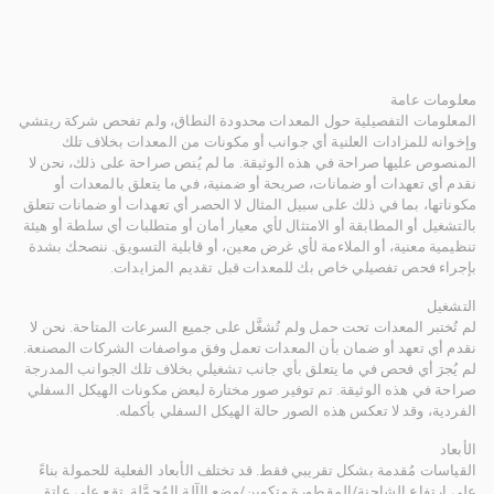
معلومات عامة
المعلومات التفصيلية حول المعدات محدودة النطاق، ولم تفحص شركة ريتشي
وإخوانه للمزادات العلنية أي جوانب أو مكونات من المعدات بخلاف تلك
المنصوص عليها صراحة في هذه الوثيقة. ما لم يُنص صراحة على ذلك، نحن لا
نقدم أي تعهدات أو ضمانات، صريحة أو ضمنية، في ما يتعلق بالمعدات أو
مكوناتها، بما في ذلك على سبيل المثال لا الحصر أي تعهدات أو ضمانات تتعلق
بالتشغيل أو المطابقة أو الامتثال لأي معيار أمان أو متطلبات أي سلطة أو هيئة
تنظيمية معنية، أو الملاءمة لأي غرض معين، أو قابلية التسويق. ننصحك بشدة
بإجراء فحص تفصيلي خاص بك للمعدات قبل تقديم المزايدات.
التشغيل
لم تُختبر المعدات تحت حمل ولم تُشغَّل على جميع السرعات المتاحة. نحن لا
نقدم أي تعهد أو ضمان بأن المعدات تعمل وفق مواصفات الشركات المصنعة.
لم يُجرَ أي فحص في ما يتعلق بأي جانب تشغيلي بخلاف تلك الجوانب المدرجة
صراحة في هذه الوثيقة. تم توفير صور مختارة لبعض مكونات الهيكل السفلي
الفردية، وقد لا تعكس هذه الصور حالة الهيكل السفلي بأكمله.
الأبعاد
القياسات مُقدمة بشكل تقريبي فقط. قد تختلف الأبعاد الفعلية للحمولة بناءً
على ارتفاع الشاحنة/المقطورة وتكوين/وضع الآلة المُحمَّلة. تقع على عاتق