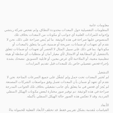
معلومات عامة
المعلومات التفصيلية حول المعدات محدودة النطاق، ولم تفحص شركة ريتشي
وإخوانه للمزادات العلنية أي جوانب أو مكونات من المعدات بخلاف تلك
المنصوص عليها صراحة في هذه الوثيقة. ما لم يُنص صراحة على ذلك، نحن لا
نقدم أي تعهدات أو ضمانات، صريحة أو ضمنية، في ما يتعلق بالمعدات أو
مكوناتها، بما في ذلك على سبيل المثال لا الحصر أي تعهدات أو ضمانات تتعلق
بالتشغيل أو المطابقة أو الامتثال لأي معيار أمان أو متطلبات أي سلطة أو هيئة
تنظيمية معنية، أو الملاءمة لأي غرض معين، أو قابلية التسويق. ننصحك بشدة
بإجراء فحص تفصيلي خاص بك للمعدات قبل تقديم المزايدات.
التشغيل
لم تُختبر المعدات تحت حمل ولم تُشغَّل على جميع السرعات المتاحة. نحن لا
نقدم أي تعهد أو ضمان بأن المعدات تعمل وفق مواصفات الشركات المصنعة.
لم يُجرَ أي فحص في ما يتعلق بأي جانب تشغيلي بخلاف تلك الجوانب المدرجة
صراحة في هذه الوثيقة. تم توفير صور مختارة لبعض مكونات الهيكل السفلي
الفردية، وقد لا تعكس هذه الصور حالة الهيكل السفلي بأكمله.
الأبعاد
القياسات مُقدمة بشكل تقريبي فقط. قد تختلف الأبعاد الفعلية للحمولة بناءً