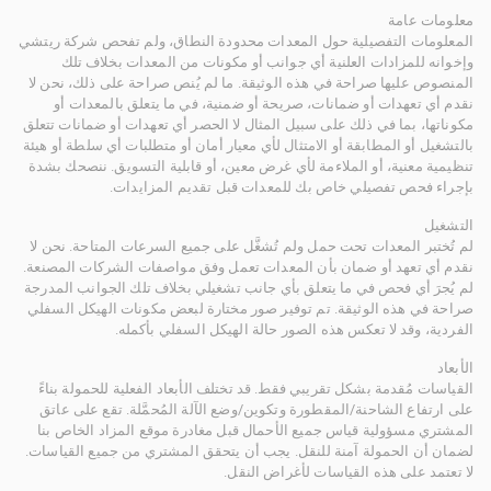
معلومات عامة
المعلومات التفصيلية حول المعدات محدودة النطاق، ولم تفحص شركة ريتشي
وإخوانه للمزادات العلنية أي جوانب أو مكونات من المعدات بخلاف تلك
المنصوص عليها صراحة في هذه الوثيقة. ما لم يُنص صراحة على ذلك، نحن لا
نقدم أي تعهدات أو ضمانات، صريحة أو ضمنية، في ما يتعلق بالمعدات أو
مكوناتها، بما في ذلك على سبيل المثال لا الحصر أي تعهدات أو ضمانات تتعلق
بالتشغيل أو المطابقة أو الامتثال لأي معيار أمان أو متطلبات أي سلطة أو هيئة
تنظيمية معنية، أو الملاءمة لأي غرض معين، أو قابلية التسويق. ننصحك بشدة
بإجراء فحص تفصيلي خاص بك للمعدات قبل تقديم المزايدات.
التشغيل
لم تُختبر المعدات تحت حمل ولم تُشغَّل على جميع السرعات المتاحة. نحن لا
نقدم أي تعهد أو ضمان بأن المعدات تعمل وفق مواصفات الشركات المصنعة.
لم يُجرَ أي فحص في ما يتعلق بأي جانب تشغيلي بخلاف تلك الجوانب المدرجة
صراحة في هذه الوثيقة. تم توفير صور مختارة لبعض مكونات الهيكل السفلي
الفردية، وقد لا تعكس هذه الصور حالة الهيكل السفلي بأكمله.
الأبعاد
القياسات مُقدمة بشكل تقريبي فقط. قد تختلف الأبعاد الفعلية للحمولة بناءً
على ارتفاع الشاحنة/المقطورة وتكوين/وضع الآلة المُحمَّلة. تقع على عاتق
المشتري مسؤولية قياس جميع الأحمال قبل مغادرة موقع المزاد الخاص بنا
لضمان أن الحمولة آمنة للنقل. يجب أن يتحقق المشتري من جميع القياسات.
لا تعتمد على هذه القياسات لأغراض النقل.