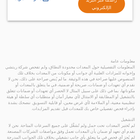
الإلكتروني
معلومات عامة
المعلومات التفصيلية حول المعدات محدودة النطاق، ولم تفحص شركة ريتشي
وإخوانه للمزادات العلنية أي جوانب أو مكونات من المعدات بخلاف تلك
المنصوص عليها صراحة في هذه الوثيقة. ما لم يُنص صراحة على ذلك، نحن لا
نقدم أي تعهدات أو ضمانات، صريحة أو ضمنية، في ما يتعلق بالمعدات أو
مكوناتها، بما في ذلك على سبيل المثال لا الحصر أي تعهدات أو ضمانات تتعلق
بالتشغيل أو المطابقة أو الامتثال لأي معيار أمان أو متطلبات أي سلطة أو هيئة
تنظيمية معنية، أو الملاءمة لأي غرض معين، أو قابلية التسويق. ننصحك بشدة
بإجراء فحص تفصيلي خاص بك للمعدات قبل تقديم المزايدات.
التشغيل
لم تُختبر المعدات تحت حمل ولم تُشغَّل على جميع السرعات المتاحة. نحن لا
نقدم أي تعهد أو ضمان بأن المعدات تعمل وفق مواصفات الشركات المصنعة.
لم يُجرَ أي فحص في ما يتعلق بأي جانب تشغيلي بخلاف تلك الجوانب المدرجة