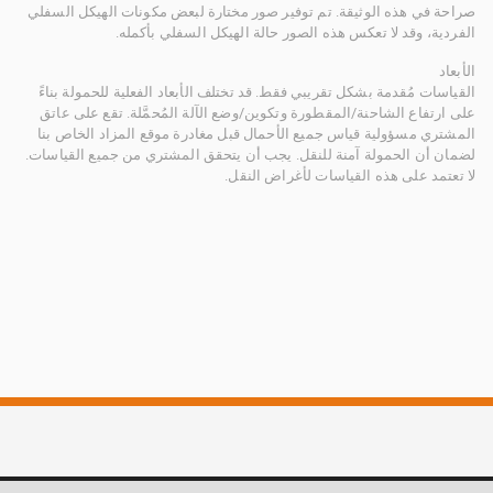
صراحة في هذه الوثيقة. تم توفير صور مختارة لبعض مكونات الهيكل السفلي
الفردية، وقد لا تعكس هذه الصور حالة الهيكل السفلي بأكمله.
الأبعاد
القياسات مُقدمة بشكل تقريبي فقط. قد تختلف الأبعاد الفعلية للحمولة بناءً
على ارتفاع الشاحنة/المقطورة وتكوين/وضع الآلة المُحمَّلة. تقع على عاتق
المشتري مسؤولية قياس جميع الأحمال قبل مغادرة موقع المزاد الخاص بنا
لضمان أن الحمولة آمنة للنقل. يجب أن يتحقق المشتري من جميع القياسات.
لا تعتمد على هذه القياسات لأغراض النقل.