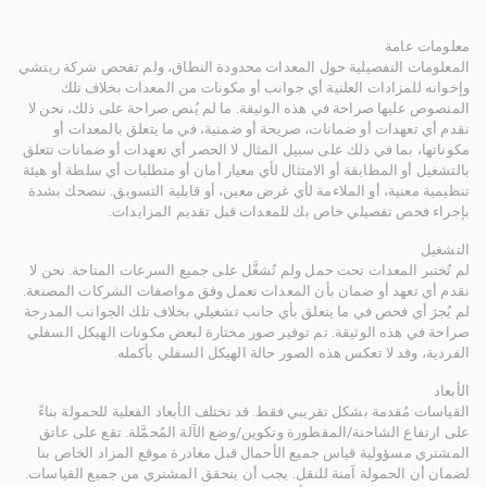
معلومات عامة
المعلومات التفصيلية حول المعدات محدودة النطاق، ولم تفحص شركة ريتشي
وإخوانه للمزادات العلنية أي جوانب أو مكونات من المعدات بخلاف تلك
المنصوص عليها صراحة في هذه الوثيقة. ما لم يُنص صراحة على ذلك، نحن لا
نقدم أي تعهدات أو ضمانات، صريحة أو ضمنية، في ما يتعلق بالمعدات أو
مكوناتها، بما في ذلك على سبيل المثال لا الحصر أي تعهدات أو ضمانات تتعلق
بالتشغيل أو المطابقة أو الامتثال لأي معيار أمان أو متطلبات أي سلطة أو هيئة
تنظيمية معنية، أو الملاءمة لأي غرض معين، أو قابلية التسويق. ننصحك بشدة
بإجراء فحص تفصيلي خاص بك للمعدات قبل تقديم المزايدات.
التشغيل
لم تُختبر المعدات تحت حمل ولم تُشغَّل على جميع السرعات المتاحة. نحن لا
نقدم أي تعهد أو ضمان بأن المعدات تعمل وفق مواصفات الشركات المصنعة.
لم يُجرَ أي فحص في ما يتعلق بأي جانب تشغيلي بخلاف تلك الجوانب المدرجة
صراحة في هذه الوثيقة. تم توفير صور مختارة لبعض مكونات الهيكل السفلي
الفردية، وقد لا تعكس هذه الصور حالة الهيكل السفلي بأكمله.
الأبعاد
القياسات مُقدمة بشكل تقريبي فقط. قد تختلف الأبعاد الفعلية للحمولة بناءً
على ارتفاع الشاحنة/المقطورة وتكوين/وضع الآلة المُحمَّلة. تقع على عاتق
المشتري مسؤولية قياس جميع الأحمال قبل مغادرة موقع المزاد الخاص بنا
لضمان أن الحمولة آمنة للنقل. يجب أن يتحقق المشتري من جميع القياسات.