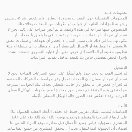
معلومات عامة
المعلومات التفصيلية حول المعدات محدودة النطاق، ولم تفحص شركة ريتشي
وإخوانه للمزادات العلنية أي جوانب أو مكونات من المعدات بخلاف تلك
المنصوص عليها صراحة في هذه الوثيقة. ما لم يُنص صراحة على ذلك، نحن لا
نقدم أي تعهدات أو ضمانات، صريحة أو ضمنية، في ما يتعلق بالمعدات أو
مكوناتها، بما في ذلك على سبيل المثال لا الحصر أي تعهدات أو ضمانات تتعلق
بالتشغيل أو المطابقة أو الامتثال لأي معيار أمان أو متطلبات أي سلطة أو هيئة
تنظيمية معنية، أو الملاءمة لأي غرض معين، أو قابلية التسويق. ننصحك بشدة
بإجراء فحص تفصيلي خاص بك للمعدات قبل تقديم المزايدات.
التشغيل
لم تُختبر المعدات تحت حمل ولم تُشغَّل على جميع السرعات المتاحة. نحن لا
نقدم أي تعهد أو ضمان بأن المعدات تعمل وفق مواصفات الشركات المصنعة.
لم يُجرَ أي فحص في ما يتعلق بأي جانب تشغيلي بخلاف تلك الجوانب المدرجة
صراحة في هذه الوثيقة. تم توفير صور مختارة لبعض مكونات الهيكل السفلي
الفردية، وقد لا تعكس هذه الصور حالة الهيكل السفلي بأكمله.
الأبعاد
القياسات مُقدمة بشكل تقريبي فقط. قد تختلف الأبعاد الفعلية للحمولة بناءً
على ارتفاع الشاحنة/المقطورة وتكوين/وضع الآلة المُحمَّلة. تقع على عاتق
المشتري مسؤولية قياس جميع الأحمال قبل مغادرة موقع المزاد الخاص بنا
لضمان أن الحمولة آمنة للنقل. يجب أن يتحقق المشتري من جميع القياسات.