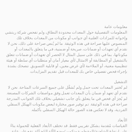
معلومات عامة
المعلومات التفصيلية حول المعدات محدودة النطاق، ولم تفحص شركة ريتشي
وإخوانه للمزادات العلنية أي جوانب أو مكونات من المعدات بخلاف تلك
المنصوص عليها صراحة في هذه الوثيقة. ما لم يُنص صراحة على ذلك، نحن لا
نقدم أي تعهدات أو ضمانات، صريحة أو ضمنية، في ما يتعلق بالمعدات أو
مكوناتها، بما في ذلك على سبيل المثال لا الحصر أي تعهدات أو ضمانات تتعلق
بالتشغيل أو المطابقة أو الامتثال لأي معيار أمان أو متطلبات أي سلطة أو هيئة
تنظيمية معنية، أو الملاءمة لأي غرض معين، أو قابلية التسويق. ننصحك بشدة
بإجراء فحص تفصيلي خاص بك للمعدات قبل تقديم المزايدات.
التشغيل
لم تُختبر المعدات تحت حمل ولم تُشغَّل على جميع السرعات المتاحة. نحن لا
نقدم أي تعهد أو ضمان بأن المعدات تعمل وفق مواصفات الشركات المصنعة.
لم يُجرَ أي فحص في ما يتعلق بأي جانب تشغيلي بخلاف تلك الجوانب المدرجة
صراحة في هذه الوثيقة. تم توفير صور مختارة لبعض مكونات الهيكل السفلي
الفردية، وقد لا تعكس هذه الصور حالة الهيكل السفلي بأكمله.
الأبعاد
القياسات مُقدمة بشكل تقريبي فقط. قد تختلف الأبعاد الفعلية للحمولة بناءً
على ارتفاع الشاحنة/المقطورة وتكوين/وضع الآلة المُحمَّلة. تقع على عاتق