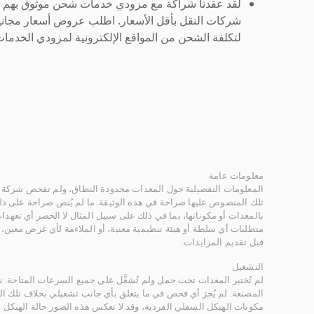
لقد عقدنا شراكة مع مزودي خدمات شحن موثوق بهم لنُ
شركات النقل بأقل الأسعار. اطلب عروض أسعار مجاني
لتكلفة الشحن من المواقع الإلكترونية لمزودي الخدمات 
معلومات عامة
المعلومات التفصيلية حول المعدات محدودة النطاق، ولم تفحص شركة ر
تلك المنصوص عليها صراحة في هذه الوثيقة. ما لم يُنص صراحة على ذلك
بالمعدات أو مكوناتها، بما في ذلك على سبيل المثال لا الحصر أي تعهدات 
متطلبات أي سلطة أو هيئة تنظيمية معنية، أو الملاءمة لأي غرض معين
قبل تقديم المزايدات.
التشغيل
لم تُختبر المعدات تحت حمل ولم تُشغَّل على جميع السرعات المتاحة.
المصنعة. لم يُجرَ أي فحص في ما يتعلق بأي جانب تشغيلي بخلاف تلك ا
مكونات الهيكل السفلي الفردية، وقد لا تعكس هذه الصور حالة الهيكل ا