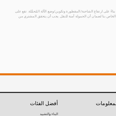
ناءً على ارتفاع الشاحنة/المقطورة وتكوين/وضع الآلة المُحمَّلة. تقع على
الخاص بنا لضمان أن الحمولة آمنة للنقل. يجب أن يتحقق المشتري من
لمعلومات
أفضل الفئات
البناء والتشييد