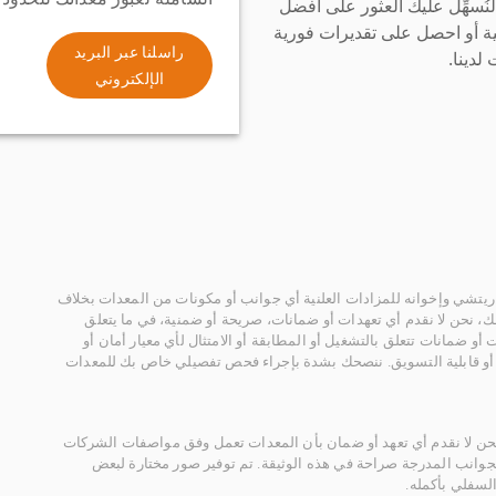
سهِّل عليك العثور على أفضل
ة أو احصل على تقديرات فورية
راسلنا عبر البريد
لدينا.
الإلكتروني
يتشي وإخوانه للمزادات العلنية أي جوانب أو مكونات من المعدات بخلاف
، نحن لا نقدم أي تعهدات أو ضمانات، صريحة أو ضمنية، في ما يتعلق
أو ضمانات تتعلق بالتشغيل أو المطابقة أو الامتثال لأي معيار أمان أو
، أو قابلية التسويق. ننصحك بشدة بإجراء فحص تفصيلي خاص بك للمعدات
 نحن لا نقدم أي تعهد أو ضمان بأن المعدات تعمل وفق مواصفات الشركات
لجوانب المدرجة صراحة في هذه الوثيقة. تم توفير صور مختارة لبعض
لسفلي بأكمله.