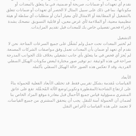
نقدم أي تعهدات أو ضمانات، صريحة أو ضمنية، في ما يتعلق بالمعدات أو
مكوناتها، بما في ذلك على سبيل المثال لا الحصر أي تعهدات أو ضمانات تتعلق
بالتشغيل أو المطابقة أو الامتثال لأي معيار أمان أو متطلبات أي سلطة أو هيئة
تنظيمية معنية، أو الملاءمة لأي غرض معين، أو قابلية التسويق. ننصحك بشدة
بإجراء فحص تفصيلي خاص بك للمعدات قبل تقديم المزايدات.
التشغيل
لم تُختبر المعدات تحت حمل ولم تُشغَّل على جميع السرعات المتاحة. نحن لا
نقدم أي تعهد أو ضمان بأن المعدات تعمل وفق مواصفات الشركات المصنعة.
لم يُجرَ أي فحص في ما يتعلق بأي جانب تشغيلي بخلاف تلك الجوانب المدرجة
صراحة في هذه الوثيقة. تم توفير صور مختارة لبعض مكونات الهيكل السفلي
الفردية، وقد لا تعكس هذه الصور حالة الهيكل السفلي بأكمله.
الأبعاد
القياسات مُقدمة بشكل تقريبي فقط. قد تختلف الأبعاد الفعلية للحمولة بناءً
على ارتفاع الشاحنة/المقطورة وتكوين/وضع الآلة المُحمَّلة. تقع على عاتق
المشتري مسؤولية قياس جميع الأحمال قبل مغادرة موقع المزاد الخاص بنا
لضمان أن الحمولة آمنة للنقل. يجب أن يتحقق المشتري من جميع القياسات.
لا تعتمد على هذه القياسات لأغراض النقل.