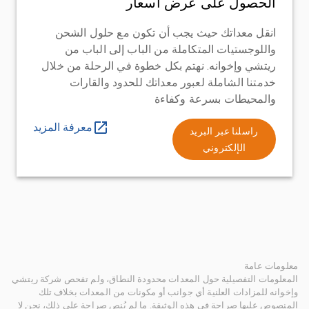
الحصول على عرض أسعار
انقل معداتك حيث يجب أن تكون مع حلول الشحن
واللوجستيات المتكاملة من الباب إلى الباب من
ريتشي وإخوانه. نهتم بكل خطوة في الرحلة من خلال
خدمتنا الشاملة لعبور معداتك للحدود والقارات
والمحيطات بسرعة وكفاءة
معرفة المزيد
راسلنا عبر البريد
الإلكتروني
معلومات عامة
المعلومات التفصيلية حول المعدات محدودة النطاق، ولم تفحص شركة ريتشي
وإخوانه للمزادات العلنية أي جوانب أو مكونات من المعدات بخلاف تلك
المنصوص عليها صراحة في هذه الوثيقة. ما لم يُنص صراحة على ذلك، نحن لا