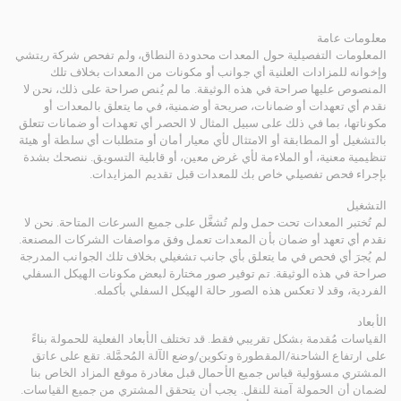
معلومات عامة
المعلومات التفصيلية حول المعدات محدودة النطاق، ولم تفحص شركة ريتشي
وإخوانه للمزادات العلنية أي جوانب أو مكونات من المعدات بخلاف تلك
المنصوص عليها صراحة في هذه الوثيقة. ما لم يُنص صراحة على ذلك، نحن لا
نقدم أي تعهدات أو ضمانات، صريحة أو ضمنية، في ما يتعلق بالمعدات أو
مكوناتها، بما في ذلك على سبيل المثال لا الحصر أي تعهدات أو ضمانات تتعلق
بالتشغيل أو المطابقة أو الامتثال لأي معيار أمان أو متطلبات أي سلطة أو هيئة
تنظيمية معنية، أو الملاءمة لأي غرض معين، أو قابلية التسويق. ننصحك بشدة
بإجراء فحص تفصيلي خاص بك للمعدات قبل تقديم المزايدات.
التشغيل
لم تُختبر المعدات تحت حمل ولم تُشغَّل على جميع السرعات المتاحة. نحن لا
نقدم أي تعهد أو ضمان بأن المعدات تعمل وفق مواصفات الشركات المصنعة.
لم يُجرَ أي فحص في ما يتعلق بأي جانب تشغيلي بخلاف تلك الجوانب المدرجة
صراحة في هذه الوثيقة. تم توفير صور مختارة لبعض مكونات الهيكل السفلي
الفردية، وقد لا تعكس هذه الصور حالة الهيكل السفلي بأكمله.
الأبعاد
القياسات مُقدمة بشكل تقريبي فقط. قد تختلف الأبعاد الفعلية للحمولة بناءً
على ارتفاع الشاحنة/المقطورة وتكوين/وضع الآلة المُحمَّلة. تقع على عاتق
المشتري مسؤولية قياس جميع الأحمال قبل مغادرة موقع المزاد الخاص بنا
لضمان أن الحمولة آمنة للنقل. يجب أن يتحقق المشتري من جميع القياسات.