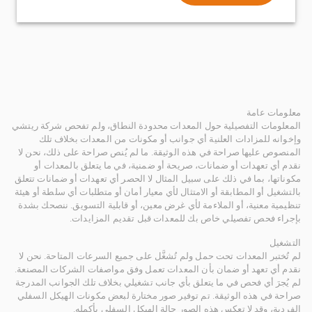
معلومات عامة
المعلومات التفصيلية حول المعدات محدودة النطاق، ولم تفحص شركة ريتشي
وإخوانه للمزادات العلنية أي جوانب أو مكونات من المعدات بخلاف تلك
المنصوص عليها صراحة في هذه الوثيقة. ما لم يُنص صراحة على ذلك، نحن لا
نقدم أي تعهدات أو ضمانات، صريحة أو ضمنية، في ما يتعلق بالمعدات أو
مكوناتها، بما في ذلك على سبيل المثال لا الحصر أي تعهدات أو ضمانات تتعلق
بالتشغيل أو المطابقة أو الامتثال لأي معيار أمان أو متطلبات أي سلطة أو هيئة
تنظيمية معنية، أو الملاءمة لأي غرض معين، أو قابلية التسويق. ننصحك بشدة
بإجراء فحص تفصيلي خاص بك للمعدات قبل تقديم المزايدات.
التشغيل
لم تُختبر المعدات تحت حمل ولم تُشغَّل على جميع السرعات المتاحة. نحن لا
نقدم أي تعهد أو ضمان بأن المعدات تعمل وفق مواصفات الشركات المصنعة.
لم يُجرَ أي فحص في ما يتعلق بأي جانب تشغيلي بخلاف تلك الجوانب المدرجة
صراحة في هذه الوثيقة. تم توفير صور مختارة لبعض مكونات الهيكل السفلي
الفردية، وقد لا تعكس هذه الصور حالة الهيكل السفلي بأكمله.