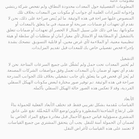
معلومات عامة
المعلومات التفصيلية حول المعدات محدودة النطاق، ولم تفحص شركة ريتشي
وإخوانه للمزادات العلنية أي جوانب أو مكونات من المعدات بخلاف تلك
المنصوص عليها صراحة في هذه الوثيقة. ما لم يُنص صراحة على ذلك، نحن لا
نقدم أي تعهدات أو ضمانات، صريحة أو ضمنية، في ما يتعلق بالمعدات أو
مكوناتها، بما في ذلك على سبيل المثال لا الحصر أي تعهدات أو ضمانات تتعلق
بالتشغيل أو المطابقة أو الامتثال لأي معيار أمان أو متطلبات أي سلطة أو هيئة
تنظيمية معنية، أو الملاءمة لأي غرض معين، أو قابلية التسويق. ننصحك بشدة
بإجراء فحص تفصيلي خاص بك للمعدات قبل تقديم المزايدات.
التشغيل
لم تُختبر المعدات تحت حمل ولم تُشغَّل على جميع السرعات المتاحة. نحن لا
نقدم أي تعهد أو ضمان بأن المعدات تعمل وفق مواصفات الشركات المصنعة.
لم يُجرَ أي فحص في ما يتعلق بأي جانب تشغيلي بخلاف تلك الجوانب المدرجة
صراحة في هذه الوثيقة. تم توفير صور مختارة لبعض مكونات الهيكل السفلي
الفردية، وقد لا تعكس هذه الصور حالة الهيكل السفلي بأكمله.
الأبعاد
القياسات مُقدمة بشكل تقريبي فقط. قد تختلف الأبعاد الفعلية للحمولة بناءً
على ارتفاع الشاحنة/المقطورة وتكوين/وضع الآلة المُحمَّلة. تقع على عاتق
المشتري مسؤولية قياس جميع الأحمال قبل مغادرة موقع المزاد الخاص بنا
لضمان أن الحمولة آمنة للنقل. يجب أن يتحقق المشتري من جميع القياسات.
لا تعتمد على هذه القياسات لأغراض النقل.