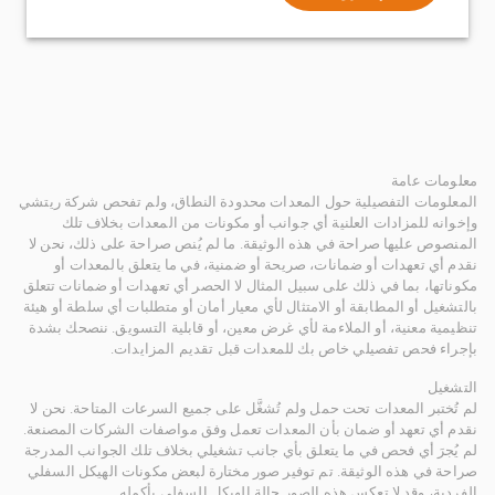
معلومات عامة
المعلومات التفصيلية حول المعدات محدودة النطاق، ولم تفحص شركة ريتشي
وإخوانه للمزادات العلنية أي جوانب أو مكونات من المعدات بخلاف تلك
المنصوص عليها صراحة في هذه الوثيقة. ما لم يُنص صراحة على ذلك، نحن لا
نقدم أي تعهدات أو ضمانات، صريحة أو ضمنية، في ما يتعلق بالمعدات أو
مكوناتها، بما في ذلك على سبيل المثال لا الحصر أي تعهدات أو ضمانات تتعلق
بالتشغيل أو المطابقة أو الامتثال لأي معيار أمان أو متطلبات أي سلطة أو هيئة
تنظيمية معنية، أو الملاءمة لأي غرض معين، أو قابلية التسويق. ننصحك بشدة
بإجراء فحص تفصيلي خاص بك للمعدات قبل تقديم المزايدات.
التشغيل
لم تُختبر المعدات تحت حمل ولم تُشغَّل على جميع السرعات المتاحة. نحن لا
نقدم أي تعهد أو ضمان بأن المعدات تعمل وفق مواصفات الشركات المصنعة.
لم يُجرَ أي فحص في ما يتعلق بأي جانب تشغيلي بخلاف تلك الجوانب المدرجة
صراحة في هذه الوثيقة. تم توفير صور مختارة لبعض مكونات الهيكل السفلي
الفردية، وقد لا تعكس هذه الصور حالة الهيكل السفلي بأكمله.