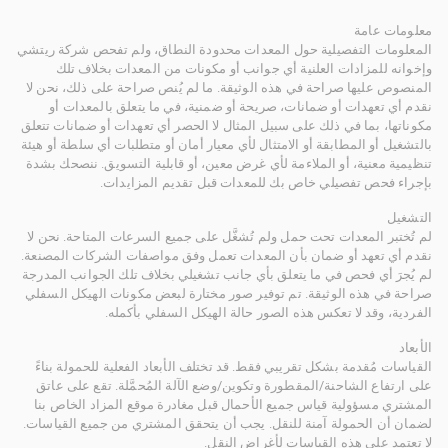
معلومات عامة
المعلومات التفصيلية حول المعدات محدودة النطاق، ولم تفحص شركة ريتشي
وإخوانه للمزادات العلنية أي جوانب أو مكونات من المعدات بخلاف تلك
المنصوص عليها صراحة في هذه الوثيقة. ما لم يُنص صراحة على ذلك، نحن لا
نقدم أي تعهدات أو ضمانات، صريحة أو ضمنية، في ما يتعلق بالمعدات أو
مكوناتها، بما في ذلك على سبيل المثال لا الحصر أي تعهدات أو ضمانات تتعلق
بالتشغيل أو المطابقة أو الامتثال لأي معيار أمان أو متطلبات أي سلطة أو هيئة
تنظيمية معنية، أو الملاءمة لأي غرض معين، أو قابلية التسويق. ننصحك بشدة
بإجراء فحص تفصيلي خاص بك للمعدات قبل تقديم المزايدات.
التشغيل
لم تُختبر المعدات تحت حمل ولم تُشغَّل على جميع السرعات المتاحة. نحن لا
نقدم أي تعهد أو ضمان بأن المعدات تعمل وفق مواصفات الشركات المصنعة.
لم يُجرَ أي فحص في ما يتعلق بأي جانب تشغيلي بخلاف تلك الجوانب المدرجة
صراحة في هذه الوثيقة. تم توفير صور مختارة لبعض مكونات الهيكل السفلي
الفردية، وقد لا تعكس هذه الصور حالة الهيكل السفلي بأكمله.
الأبعاد
القياسات مُقدمة بشكل تقريبي فقط. قد تختلف الأبعاد الفعلية للحمولة بناءً
على ارتفاع الشاحنة/المقطورة وتكوين/وضع الآلة المُحمَّلة. تقع على عاتق
المشتري مسؤولية قياس جميع الأحمال قبل مغادرة موقع المزاد الخاص بنا
لضمان أن الحمولة آمنة للنقل. يجب أن يتحقق المشتري من جميع القياسات.
لا تعتمد على هذه القياسات لأغراض النقل.