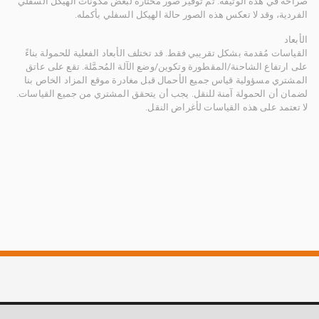
صراحة في هذه الوثيقة. تم توفير صور مختارة لبعض مكونات الهيكل السفلي
الفردية، وقد لا تعكس هذه الصور حالة الهيكل السفلي بأكمله.
الأبعاد
القياسات مُقدمة بشكل تقريبي فقط. قد تختلف الأبعاد الفعلية للحمولة بناءً
على ارتفاع الشاحنة/المقطورة وتكوين/وضع الآلة المُحمَّلة. تقع على عاتق
المشتري مسؤولية قياس جميع الأحمال قبل مغادرة موقع المزاد الخاص بنا
لضمان أن الحمولة آمنة للنقل. يجب أن يتحقق المشتري من جميع القياسات.
لا تعتمد على هذه القياسات لأغراض النقل.