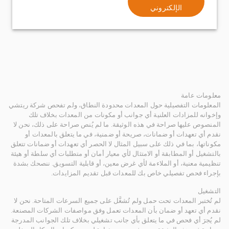
الإلكتروني
معلومات عامة
المعلومات التفصيلية حول المعدات محدودة النطاق، ولم تفحص شركة ريتشي
وإخوانه للمزادات العلنية أي جوانب أو مكونات من المعدات بخلاف تلك
المنصوص عليها صراحة في هذه الوثيقة. ما لم يُنص صراحة على ذلك، نحن لا
نقدم أي تعهدات أو ضمانات، صريحة أو ضمنية، في ما يتعلق بالمعدات أو
مكوناتها، بما في ذلك على سبيل المثال لا الحصر أي تعهدات أو ضمانات تتعلق
بالتشغيل أو المطابقة أو الامتثال لأي معيار أمان أو متطلبات أي سلطة أو هيئة
تنظيمية معنية، أو الملاءمة لأي غرض معين، أو قابلية التسويق. ننصحك بشدة
بإجراء فحص تفصيلي خاص بك للمعدات قبل تقديم المزايدات.
التشغيل
لم تُختبر المعدات تحت حمل ولم تُشغَّل على جميع السرعات المتاحة. نحن لا
نقدم أي تعهد أو ضمان بأن المعدات تعمل وفق مواصفات الشركات المصنعة.
لم يُجرَ أي فحص في ما يتعلق بأي جانب تشغيلي بخلاف تلك الجوانب المدرجة