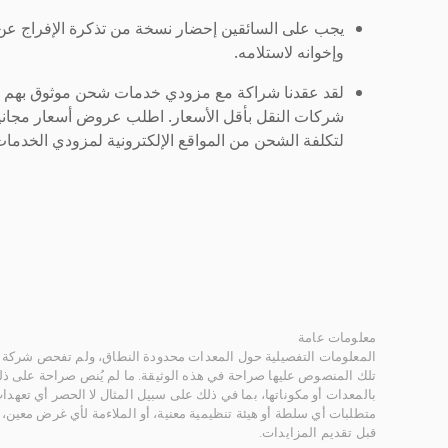
يجب على السائقين إحضار نسخة من تذكرة الإفراج ع
وإخوانه لاستلامه.
لقد عقدنا شراكة مع مزودي خدمات شحن موثوق بهم لنُ
شركات النقل بأقل الأسعار. اطلب عروض أسعار مجاني
لتكلفة الشحن من المواقع الإلكترونية لمزودي الخدمات 
معلومات عامة
المعلومات التفصيلية حول المعدات محدودة النطاق، ولم تفحص شركة ر
تلك المنصوص عليها صراحة في هذه الوثيقة. ما لم يُنص صراحة على ذلك
بالمعدات أو مكوناتها، بما في ذلك على سبيل المثال لا الحصر أي تعهدات 
متطلبات أي سلطة أو هيئة تنظيمية معنية، أو الملاءمة لأي غرض معين
قبل تقديم المزايدات.