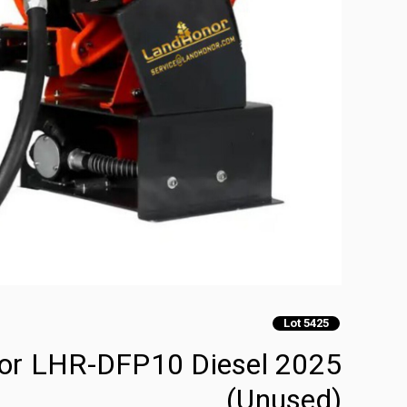
Lot 5425
(Unused)