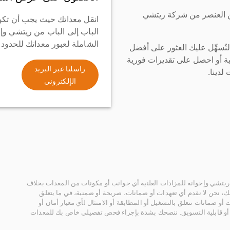
ن العنصر من شركة ريتشي
انقل معداتك حيث يجب أن تكو
الباب إلى الباب من ريتشي وإ
الشاملة لعبور معداتك للحدود
سهِّل عليك العثور على أفضل
ة أو احصل على تقديرات فورية
راسلنا عبر البريد
لدينا.
الإلكتروني
يتشي وإخوانه للمزادات العلنية أي جوانب أو مكونات من المعدات بخلاف
، نحن لا نقدم أي تعهدات أو ضمانات، صريحة أو ضمنية، في ما يتعلق
أو ضمانات تتعلق بالتشغيل أو المطابقة أو الامتثال لأي معيار أمان أو
، أو قابلية التسويق. ننصحك بشدة بإجراء فحص تفصيلي خاص بك للمعدات