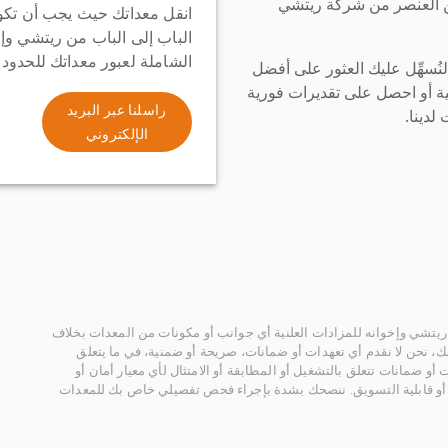
ن العنصر من شركة ريتشي
انقل معداتك حيث يجب أن تكو
الباب إلى الباب من ريتشي وإ
الشاملة لعبور معداتك للحدود
سهِّل عليك العثور على أفضل
ة أو احصل على تقديرات فورية
راسلنا عبر البريد
لدينا.
الإلكتروني
يتشي وإخوانه للمزادات العلنية أي جوانب أو مكونات من المعدات بخلاف
، نحن لا نقدم أي تعهدات أو ضمانات، صريحة أو ضمنية، في ما يتعلق
أو ضمانات تتعلق بالتشغيل أو المطابقة أو الامتثال لأي معيار أمان أو
، أو قابلية التسويق. ننصحك بشدة بإجراء فحص تفصيلي خاص بك للمعدات