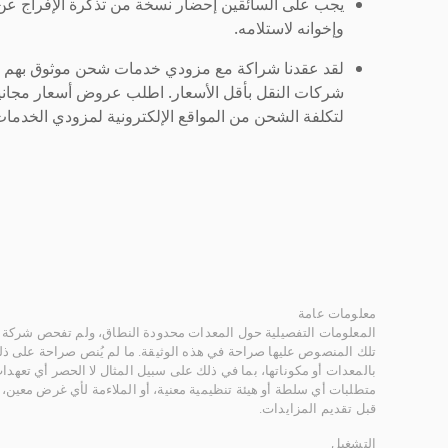
يجب على السائقين إحضار نسخة من تذكرة الإفراج ع
وإخوانه لاستلامه.
لقد عقدنا شراكة مع مزودي خدمات شحن موثوق بهم لنُ
شركات النقل بأقل الأسعار. اطلب عروض أسعار مجاني
لتكلفة الشحن من المواقع الإلكترونية لمزودي الخدمات 
معلومات عامة
المعلومات التفصيلية حول المعدات محدودة النطاق، ولم تفحص شركة ر
تلك المنصوص عليها صراحة في هذه الوثيقة. ما لم يُنص صراحة على ذلك
بالمعدات أو مكوناتها، بما في ذلك على سبيل المثال لا الحصر أي تعهدات 
متطلبات أي سلطة أو هيئة تنظيمية معنية، أو الملاءمة لأي غرض معين
قبل تقديم المزايدات.
التشغيل