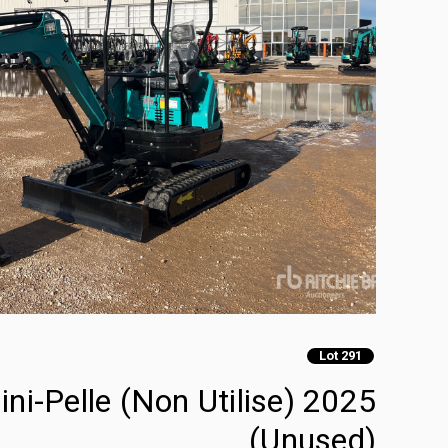
Lot 291
(Unused)