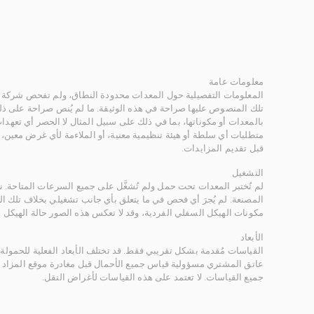
معلومات عامة
المعلومات التفصيلية حول المعدات محدودة النطاق، ولم تفحص شركة ر
تلك المنصوص عليها صراحة في هذه الوثيقة. ما لم يُنص صراحة على ذلك
بالمعدات أو مكوناتها، بما في ذلك على سبيل المثال لا الحصر أي تعهدات 
متطلبات أي سلطة أو هيئة تنظيمية معنية، أو الملاءمة لأي غرض معين
قبل تقديم المزايدات.
التشغيل
لم تُختبر المعدات تحت حمل ولم تُشغَّل على جميع السرعات المتاحة.
المصنعة. لم يُجرَ أي فحص في ما يتعلق بأي جانب تشغيلي بخلاف تلك ا
مكونات الهيكل السفلي الفردية، وقد لا تعكس هذه الصور حالة الهيكل ا
الأبعاد
القياسات مُقدمة بشكل تقريبي فقط. قد تختلف الأبعاد الفعلية للحمولة ب
عاتق المشتري مسؤولية قياس جميع الأحمال قبل مغادرة موقع المزاد 
جميع القياسات. لا تعتمد على هذه القياسات لأغراض النقل.