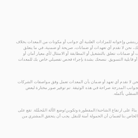
يتشي وإخوانه للمزادات العلنية أي جوانب أو مكونات من المعدات بخلاف
، نحن لا نقدم أي تعهدات أو ضمانات، صريحة أو ضمنية، في ما يتعلق
أو ضمانات تتعلق بالتشغيل أو المطابقة أو الامتثال لأي معيار أمان أو
، أو قابلية التسويق. ننصحك بشدة بإجراء فحص تفصيلي خاص بك للمعدات
 نحن لا نقدم أي تعهد أو ضمان بأن المعدات تعمل وفق مواصفات الشركات
لجوانب المدرجة صراحة في هذه الوثيقة. تم توفير صور مختارة لبعض
لسفلي بأكمله.
ناءً على ارتفاع الشاحنة/المقطورة وتكوين/وضع الآلة المُحمَّلة. تقع على
الخاص بنا لضمان أن الحمولة آمنة للنقل. يجب أن يتحقق المشتري من