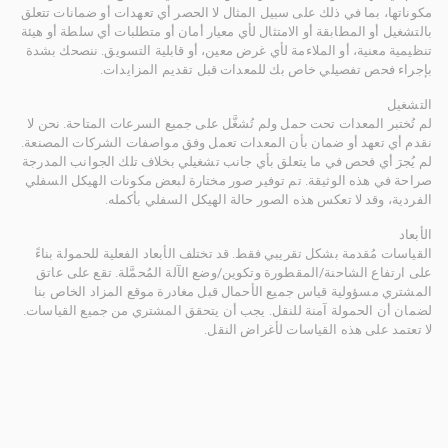
مكوناتها، بما في ذلك على سبيل المثال لا الحصر أي تعهدات أو ضمانات تتعلق
بالتشغيل أو المطابقة أو الامتثال لأي معيار أمان أو متطلبات أي سلطة أو هيئة
تنظيمية معنية، أو الملاءمة لأي غرض معين، أو قابلية التسويق. ننصحك بشدة
بإجراء فحص تفصيلي خاص بك للمعدات قبل تقديم المزايدات.
التشغيل
لم تُختبر المعدات تحت حمل ولم تُشغَّل على جميع السرعات المتاحة. نحن لا
نقدم أي تعهد أو ضمان بأن المعدات تعمل وفق مواصفات الشركات المصنعة.
لم يُجرَ أي فحص في ما يتعلق بأي جانب تشغيلي بخلاف تلك الجوانب المدرجة
صراحة في هذه الوثيقة. تم توفير صور مختارة لبعض مكونات الهيكل السفلي
الفردية، وقد لا تعكس هذه الصور حالة الهيكل السفلي بأكمله.
الأبعاد
القياسات مُقدمة بشكل تقريبي فقط. قد تختلف الأبعاد الفعلية للحمولة بناءً
على ارتفاع الشاحنة/المقطورة وتكوين/وضع الآلة المُحمَّلة. تقع على عاتق
المشتري مسؤولية قياس جميع الأحمال قبل مغادرة موقع المزاد الخاص بنا
لضمان أن الحمولة آمنة للنقل. يجب أن يتحقق المشتري من جميع القياسات.
لا تعتمد على هذه القياسات لأغراض النقل.