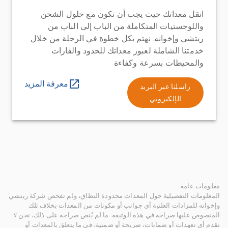
انقل معداتك حيث يجب أن تكون مع حلول الشحن
واللوجستيات المتكاملة من الباب إلى الباب من
ريتشي وإخوانه. نهتم بكل خطوة في الرحلة من خلال
خدمتنا الشاملة لعبور معداتك للحدود والقارات
والمحيطات بسرعة وكفاءة
معرفة المزيد
راسلنا عبر البريد
الإلكتروني
معلومات عامة
المعلومات التفصيلية حول المعدات محدودة النطاق، ولم تفحص شركة ريتشي
وإخوانه للمزادات العلنية أي جوانب أو مكونات من المعدات بخلاف تلك
المنصوص عليها صراحة في هذه الوثيقة. ما لم يُنص صراحة على ذلك، نحن لا
نقدم أي تعهدات أو ضمانات، صريحة أو ضمنية، في ما يتعلق بالمعدات أو