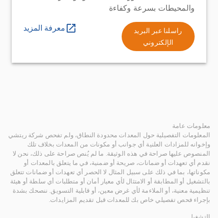
والمحيطات بسرعة وكفاءة
معرفة المزيد
راسلنا عبر البريد
الإلكتروني
معلومات عامة
المعلومات التفصيلية حول المعدات محدودة النطاق، ولم تفحص شركة ريتشي
وإخوانه للمزادات العلنية أي جوانب أو مكونات من المعدات بخلاف تلك
المنصوص عليها صراحة في هذه الوثيقة. ما لم يُنص صراحة على ذلك، نحن لا
نقدم أي تعهدات أو ضمانات، صريحة أو ضمنية، في ما يتعلق بالمعدات أو
مكوناتها، بما في ذلك على سبيل المثال لا الحصر أي تعهدات أو ضمانات تتعلق
بالتشغيل أو المطابقة أو الامتثال لأي معيار أمان أو متطلبات أي سلطة أو هيئة
تنظيمية معنية، أو الملاءمة لأي غرض معين، أو قابلية التسويق. ننصحك بشدة
بإجراء فحص تفصيلي خاص بك للمعدات قبل تقديم المزايدات.
التشغيل