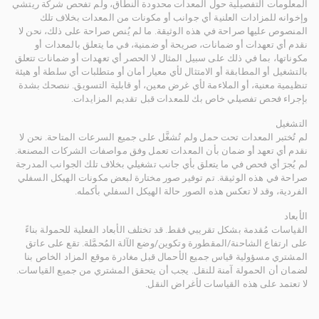
المعلومات التفصيلية حول المعدات محدودة النطاق، ولم تفحص شركة ريتشي
وإخوانه للمزادات العلنية أي جوانب أو مكونات من المعدات بخلاف تلك
المنصوص عليها صراحة في هذه الوثيقة. ما لم يُنص صراحة على ذلك، نحن لا
نقدم أي تعهدات أو ضمانات، صريحة أو ضمنية، في ما يتعلق بالمعدات أو
مكوناتها، بما في ذلك على سبيل المثال لا الحصر أي تعهدات أو ضمانات تتعلق
بالتشغيل أو المطابقة أو الامتثال لأي معيار أمان أو متطلبات أي سلطة أو هيئة
تنظيمية معنية، أو الملاءمة لأي غرض معين، أو قابلية التسويق. ننصحك بشدة
بإجراء فحص تفصيلي خاص بك للمعدات قبل تقديم المزايدات.
التشغيل
لم تُختبر المعدات تحت حمل ولم تُشغَّل على جميع السرعات المتاحة. نحن لا
نقدم أي تعهد أو ضمان بأن المعدات تعمل وفق مواصفات الشركات المصنعة.
لم يُجرَ أي فحص في ما يتعلق بأي جانب تشغيلي بخلاف تلك الجوانب المدرجة
صراحة في هذه الوثيقة. تم توفير صور مختارة لبعض مكونات الهيكل السفلي
الفردية، وقد لا تعكس هذه الصور حالة الهيكل السفلي بأكمله.
الأبعاد
القياسات مُقدمة بشكل تقريبي فقط. قد تختلف الأبعاد الفعلية للحمولة بناءً
على ارتفاع الشاحنة/المقطورة وتكوين/وضع الآلة المُحمَّلة. تقع على عاتق
المشتري مسؤولية قياس جميع الأحمال قبل مغادرة موقع المزاد الخاص بنا
لضمان أن الحمولة آمنة للنقل. يجب أن يتحقق المشتري من جميع القياسات.
لا تعتمد على هذه القياسات لأغراض النقل.