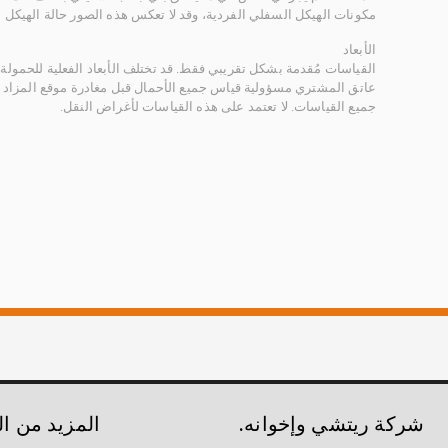
مكونات الهيكل السفلي الفردية، وقد لا تعكس هذه الصور حالة الهيكل ا
الأبعاد
القياسات مُقدمة بشكل تقريبي فقط. قد تختلف الأبعاد الفعلية للحمولة ب
عاتق المشتري مسؤولية قياس جميع الأحمال قبل مغادرة موقع المزاد 
جميع القياسات. لا تعتمد على هذه القياسات لأغراض النقل.
شركة ريتشي وإخوانه.
المزيد من ا