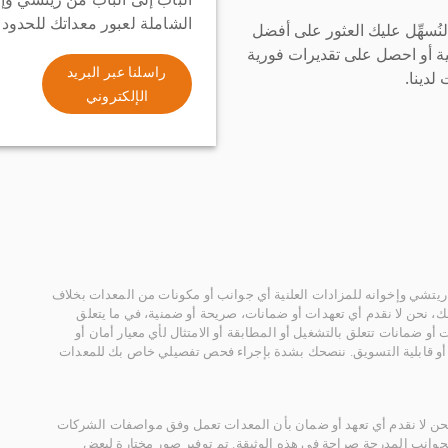
الشاملة لعبور معداتك للحدود
سهِّل عليك العثور على أفضل
ة أو احصل على تقديرات فورية
راسلنا عبر البريد
لدينا.
الإلكتروني
يتشي وإخوانه للمزادات العلنية أي جوانب أو مكونات من المعدات بخلاف
، نحن لا نقدم أي تعهدات أو ضمانات، صريحة أو ضمنية، في ما يتعلق
أو ضمانات تتعلق بالتشغيل أو المطابقة أو الامتثال لأي معيار أمان أو
، أو قابلية التسويق. ننصحك بشدة بإجراء فحص تفصيلي خاص بك للمعدات
 نحن لا نقدم أي تعهد أو ضمان بأن المعدات تعمل وفق مواصفات الشركات
لجوانب المدرجة صراحة في هذه الوثيقة. تم توفير صور مختارة لبعض