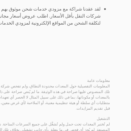
لقد عقدنا شراكة مع مزودي خدمات شحن موثوق بهم لنُ
شركات النقل بأقل الأسعار. اطلب عروض أسعار مجاني
لتكلفة الشحن من المواقع الإلكترونية لمزودي الخدمات 
معلومات عامة
المعلومات التفصيلية حول المعدات محدودة النطاق، ولم تفحص شركة ر
تلك المنصوص عليها صراحة في هذه الوثيقة. ما لم يُنص صراحة على ذلك
بالمعدات أو مكوناتها، بما في ذلك على سبيل المثال لا الحصر أي تعهدات 
متطلبات أي سلطة أو هيئة تنظيمية معنية، أو الملاءمة لأي غرض معين
قبل تقديم المزايدات.
التشغيل
لم تُختبر المعدات تحت حمل ولم تُشغَّل على جميع السرعات المتاحة.
المصنعة. لم يُجرَ أي فحص في ما يتعلق بأي جانب تشغيلي بخلاف تلك ا