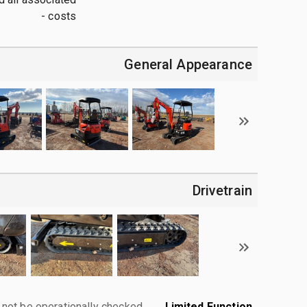
costs -
General Appearance
Drivetrain
 not be operationally checked.
Limited Function