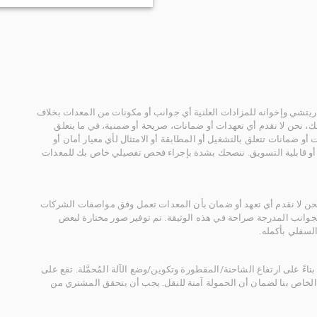
يتشي وإخوانه للمزادات العلنية أي جوانب أو مكونات من المعدات بخلاف
، نحن لا نقدم أي تعهدات أو ضمانات، صريحة أو ضمنية، في ما يتعلق
أو ضمانات تتعلق بالتشغيل أو المطابقة أو الامتثال لأي معيار أمان أو
، أو قابلية التسويق. ننصحك بشدة بإجراء فحص تفصيلي خاص بك للمعدات
 نحن لا نقدم أي تعهد أو ضمان بأن المعدات تعمل وفق مواصفات الشركات
لجوانب المدرجة صراحة في هذه الوثيقة. تم توفير صور مختارة لبعض
لسفلي بأكمله.
ناءً على ارتفاع الشاحنة/المقطورة وتكوين/وضع الآلة المُحمَّلة. تقع على
الخاص بنا لضمان أن الحمولة آمنة للنقل. يجب أن يتحقق المشتري من