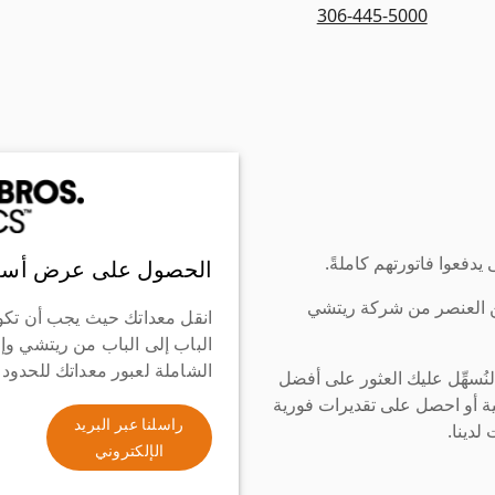
306-445-5000
دفعوا فاتورتهم كاملةً.
الحصول على عرض أسع
ن العنصر من شركة ريتشي
انقل معداتك حيث يجب أن تكو
الباب إلى الباب من ريتشي وإ
الشاملة لعبور معداتك للحدود
سهِّل عليك العثور على أفضل
ة أو احصل على تقديرات فورية
راسلنا عبر البريد
لدينا.
الإلكتروني