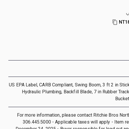
ي
NT1
2025 US EPA Label, CARB Compliant, Swing Boom, 3 ft 2 in Stick
Hydraulic Plumbing, Backfill Blade, 7 in Rubber Track
Bucket
For more information, please contact Ritchie Bros Nort
306.445.5000 - Applicable taxes will apply - Item r
December 24, 2025 - Buyer responsible for load out an