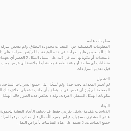
معلومات عامة
المعلومات التفصيلية حول المعدات محدودة النطاق، ولم تفحص شركة ر
تلك المنصوص عليها صراحة في هذه الوثيقة. ما لم يُنص صراحة على ذلك
بالمعدات أو مكوناتها، بما في ذلك على سبيل المثال لا الحصر أي تعهدات 
متطلبات أي سلطة أو هيئة تنظيمية معنية، أو الملاءمة لأي غرض معين
قبل تقديم المزايدات.
التشغيل
لم تُختبر المعدات تحت حمل ولم تُشغَّل على جميع السرعات المتاحة.
المصنعة. لم يُجرَ أي فحص في ما يتعلق بأي جانب تشغيلي بخلاف تلك ا
مكونات الهيكل السفلي الفردية، وقد لا تعكس هذه الصور حالة الهيكل ا
الأبعاد
القياسات مُقدمة بشكل تقريبي فقط. قد تختلف الأبعاد الفعلية للحمولة ب
عاتق المشتري مسؤولية قياس جميع الأحمال قبل مغادرة موقع المزاد 
جميع القياسات. لا تعتمد على هذه القياسات لأغراض النقل.