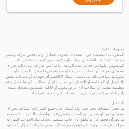
معلومات عامة
المعلومات التفصيلية حول المعدات محدودة النطاق، ولم تفحص شركة ريتشي
وإخوانه للمزادات العلنية أي جوانب أو مكونات من المعدات بخلاف تلك
المنصوص عليها صراحة في هذه الوثيقة. ما لم يُنص صراحة على ذلك، نحن لا
نقدم أي تعهدات أو ضمانات، صريحة أو ضمنية، في ما يتعلق بالمعدات أو
مكوناتها، بما في ذلك على سبيل المثال لا الحصر أي تعهدات أو ضمانات تتعلق
بالتشغيل أو المطابقة أو الامتثال لأي معيار أمان أو متطلبات أي سلطة أو هيئة
تنظيمية معنية، أو الملاءمة لأي غرض معين، أو قابلية التسويق. ننصحك بشدة
بإجراء فحص تفصيلي خاص بك للمعدات قبل تقديم المزايدات.
التشغيل
لم تُختبر المعدات تحت حمل ولم تُشغَّل على جميع السرعات المتاحة. نحن لا
نقدم أي تعهد أو ضمان بأن المعدات تعمل وفق مواصفات الشركات المصنعة.
لم يُجرَ أي فحص في ما يتعلق بأي جانب تشغيلي بخلاف تلك الجوانب المدرجة
صراحة في هذه الوثيقة. تم توفير صور مختارة لبعض مكونات الهيكل السفلي