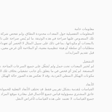
معلومات عامة
المعلومات التفصيلية حول المعدات محدودة النطاق، ولم تفحص شركة ر
تلك المنصوص عليها صراحة في هذه الوثيقة. ما لم يُنص صراحة على ذلك
بالمعدات أو مكوناتها، بما في ذلك على سبيل المثال لا الحصر أي تعهدات 
متطلبات أي سلطة أو هيئة تنظيمية معنية، أو الملاءمة لأي غرض معين
قبل تقديم المزايدات.
التشغيل
لم تُختبر المعدات تحت حمل ولم تُشغَّل على جميع السرعات المتاحة.
المصنعة. لم يُجرَ أي فحص في ما يتعلق بأي جانب تشغيلي بخلاف تلك ا
مكونات الهيكل السفلي الفردية، وقد لا تعكس هذه الصور حالة الهيكل ا
الأبعاد
القياسات مُقدمة بشكل تقريبي فقط. قد تختلف الأبعاد الفعلية للحمولة ب
عاتق المشتري مسؤولية قياس جميع الأحمال قبل مغادرة موقع المزاد 
جميع القياسات. لا تعتمد على هذه القياسات لأغراض النقل.