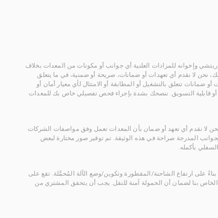
يتشي وإخوانه للمزادات العلنية أي جوانب أو مكونات من المعدات بخلاف
، نحن لا نقدم أي تعهدات أو ضمانات، صريحة أو ضمنية، في ما يتعلق
أو ضمانات تتعلق بالتشغيل أو المطابقة أو الامتثال لأي معيار أمان أو
، أو قابلية التسويق. ننصحك بشدة بإجراء فحص تفصيلي خاص بك للمعدات
 نحن لا نقدم أي تعهد أو ضمان بأن المعدات تعمل وفق مواصفات الشركات
لجوانب المدرجة صراحة في هذه الوثيقة. تم توفير صور مختارة لبعض
لسفلي بأكمله.
ناءً على ارتفاع الشاحنة/المقطورة وتكوين/وضع الآلة المُحمَّلة. تقع على
الخاص بنا لضمان أن الحمولة آمنة للنقل. يجب أن يتحقق المشتري من