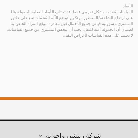
الأبعاد
القياسات مُقدمة بشكل تقريبي فقط. قد تختلف الأبعاد الفعلية للحمولة بناءً
على ارتفاع الشاحنة/المقطورة وتكوين/وضع الآلة المُحمَّلة. تقع على عاتق
المشتري مسؤولية قياس جميع الأحمال قبل مغادرة موقع المزاد الخاص بنا
لضمان أن الحمولة آمنة للنقل. يجب أن يتحقق المشتري من جميع القياسات.
لا تعتمد على هذه القياسات لأغراض النقل.
شركة ريتشي وإخوانه.