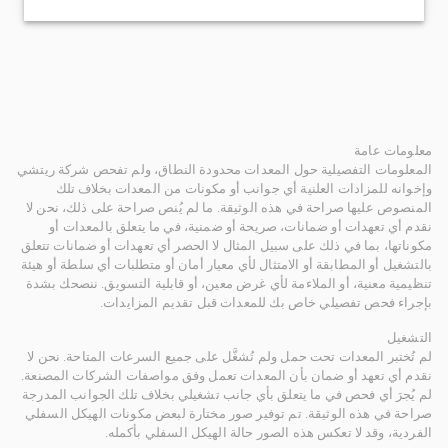
معلومات عامة
المعلومات التفصيلية حول المعدات محدودة النطاق، ولم تفحص شركة ريتشي
وإخوانه للمزادات العلنية أي جوانب أو مكونات من المعدات بخلاف تلك
المنصوص عليها صراحة في هذه الوثيقة. ما لم يُنص صراحة على ذلك، نحن لا
نقدم أي تعهدات أو ضمانات، صريحة أو ضمنية، في ما يتعلق بالمعدات أو
مكوناتها، بما في ذلك على سبيل المثال لا الحصر أي تعهدات أو ضمانات تتعلق
بالتشغيل أو المطابقة أو الامتثال لأي معيار أمان أو متطلبات أي سلطة أو هيئة
تنظيمية معنية، أو الملاءمة لأي غرض معين، أو قابلية التسويق. ننصحك بشدة
بإجراء فحص تفصيلي خاص بك للمعدات قبل تقديم المزايدات.
التشغيل
لم تُختبر المعدات تحت حمل ولم تُشغَّل على جميع السرعات المتاحة. نحن لا
نقدم أي تعهد أو ضمان بأن المعدات تعمل وفق مواصفات الشركات المصنعة.
لم يُجرَ أي فحص في ما يتعلق بأي جانب تشغيلي بخلاف تلك الجوانب المدرجة
صراحة في هذه الوثيقة. تم توفير صور مختارة لبعض مكونات الهيكل السفلي
الفردية، وقد لا تعكس هذه الصور حالة الهيكل السفلي بأكمله.