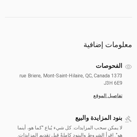
معلومات إضافية
الفحوصات
1373 rue Briere, Mont-Saint-Hilaire, QC, Canada
J3H 6E9
تفاصيل الموقع
بنود المزايدة والبيع
لا يمكن سحب المزايدات. كل شيء يُباع "كما هو، أينما
هو". اقرأ الشروط والبنود كاملةً قبل تقديم المزايدات.