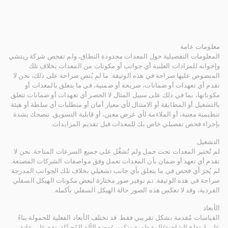
معلومات عامة
المعلومات التفصيلية حول المعدات محدودة النطاق، ولم تفحص شركة ريتشي
وإخوانه للمزادات العلنية أي جوانب أو مكونات من المعدات بخلاف تلك
المنصوص عليها صراحة في هذه الوثيقة. ما لم يُنص صراحة على ذلك، نحن لا
نقدم أي تعهدات أو ضمانات، صريحة أو ضمنية، في ما يتعلق بالمعدات أو
مكوناتها، بما في ذلك على سبيل المثال لا الحصر أي تعهدات أو ضمانات تتعلق
بالتشغيل أو المطابقة أو الامتثال لأي معيار أمان أو متطلبات أي سلطة أو هيئة
تنظيمية معنية، أو الملاءمة لأي غرض معين، أو قابلية التسويق. ننصحك بشدة
بإجراء فحص تفصيلي خاص بك للمعدات قبل تقديم المزايدات.
التشغيل
لم تُختبر المعدات تحت حمل ولم تُشغَّل على جميع السرعات المتاحة. نحن لا
نقدم أي تعهد أو ضمان بأن المعدات تعمل وفق مواصفات الشركات المصنعة.
لم يُجرَ أي فحص في ما يتعلق بأي جانب تشغيلي بخلاف تلك الجوانب المدرجة
صراحة في هذه الوثيقة. تم توفير صور مختارة لبعض مكونات الهيكل السفلي
الفردية، وقد لا تعكس هذه الصور حالة الهيكل السفلي بأكمله.
الأبعاد
القياسات مُقدمة بشكل تقريبي فقط. قد تختلف الأبعاد الفعلية للحمولة بناءً
على ارتفاع الشاحنة/المقطورة وتكوين/وضع الآلة المُحمَّلة. تقع على عاتق