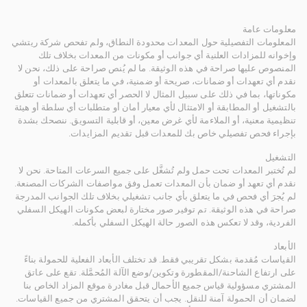
معلومات عامة
المعلومات التفصيلية حول المعدات محدودة النطاق، ولم تفحص شركة ريتشي
وإخوانه للمزادات العلنية أي جوانب أو مكونات من المعدات بخلاف تلك
المنصوص عليها صراحة في هذه الوثيقة. ما لم يُنص صراحة على ذلك، نحن لا
نقدم أي تعهدات أو ضمانات، صريحة أو ضمنية، في ما يتعلق بالمعدات أو
مكوناتها، بما في ذلك على سبيل المثال لا الحصر أي تعهدات أو ضمانات تتعلق
بالتشغيل أو المطابقة أو الامتثال لأي معيار أمان أو متطلبات أي سلطة أو هيئة
تنظيمية معنية، أو الملاءمة لأي غرض معين، أو قابلية التسويق. ننصحك بشدة
بإجراء فحص تفصيلي خاص بك للمعدات قبل تقديم المزايدات.
التشغيل
لم تُختبر المعدات تحت حمل ولم تُشغَّل على جميع السرعات المتاحة. نحن لا
نقدم أي تعهد أو ضمان بأن المعدات تعمل وفق مواصفات الشركات المصنعة.
لم يُجرَ أي فحص في ما يتعلق بأي جانب تشغيلي بخلاف تلك الجوانب المدرجة
صراحة في هذه الوثيقة. تم توفير صور مختارة لبعض مكونات الهيكل السفلي
الفردية، وقد لا تعكس هذه الصور حالة الهيكل السفلي بأكمله.
الأبعاد
القياسات مُقدمة بشكل تقريبي فقط. قد تختلف الأبعاد الفعلية للحمولة بناءً
على ارتفاع الشاحنة/المقطورة وتكوين/وضع الآلة المُحمَّلة. تقع على عاتق
المشتري مسؤولية قياس جميع الأحمال قبل مغادرة موقع المزاد الخاص بنا
لضمان أن الحمولة آمنة للنقل. يجب أن يتحقق المشتري من جميع القياسات.