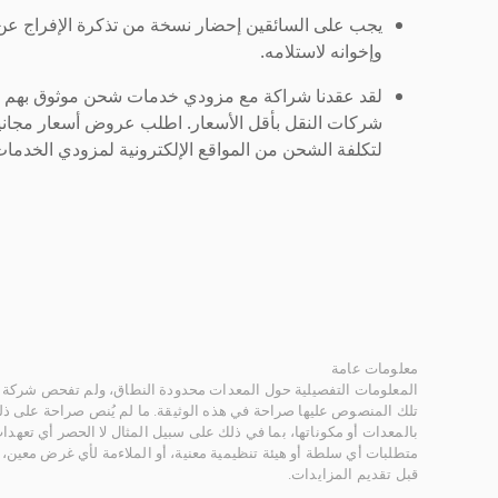
يجب على السائقين إحضار نسخة من تذكرة الإفراج ع
وإخوانه لاستلامه.
لقد عقدنا شراكة مع مزودي خدمات شحن موثوق بهم لنُ
شركات النقل بأقل الأسعار. اطلب عروض أسعار مجاني
لتكلفة الشحن من المواقع الإلكترونية لمزودي الخدمات 
معلومات عامة
المعلومات التفصيلية حول المعدات محدودة النطاق، ولم تفحص شركة ر
تلك المنصوص عليها صراحة في هذه الوثيقة. ما لم يُنص صراحة على ذلك
بالمعدات أو مكوناتها، بما في ذلك على سبيل المثال لا الحصر أي تعهدات 
متطلبات أي سلطة أو هيئة تنظيمية معنية، أو الملاءمة لأي غرض معين
قبل تقديم المزايدات.