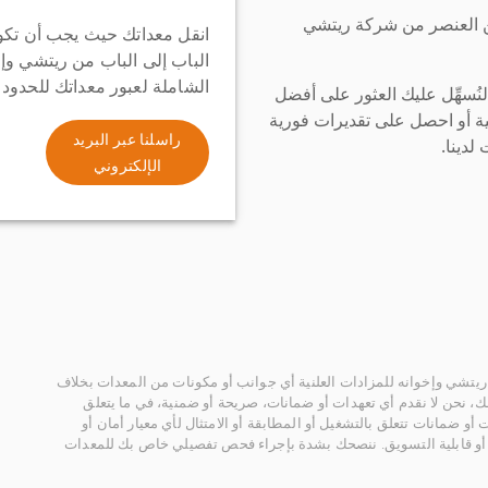
ن العنصر من شركة ريتشي
انقل معداتك حيث يجب أن تكو
الباب إلى الباب من ريتشي وإ
الشاملة لعبور معداتك للحدود
سهِّل عليك العثور على أفضل
ة أو احصل على تقديرات فورية
راسلنا عبر البريد
لدينا.
الإلكتروني
يتشي وإخوانه للمزادات العلنية أي جوانب أو مكونات من المعدات بخلاف
، نحن لا نقدم أي تعهدات أو ضمانات، صريحة أو ضمنية، في ما يتعلق
أو ضمانات تتعلق بالتشغيل أو المطابقة أو الامتثال لأي معيار أمان أو
، أو قابلية التسويق. ننصحك بشدة بإجراء فحص تفصيلي خاص بك للمعدات