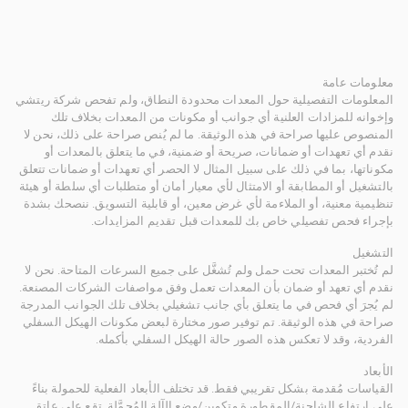
معلومات عامة
المعلومات التفصيلية حول المعدات محدودة النطاق، ولم تفحص شركة ريتشي
وإخوانه للمزادات العلنية أي جوانب أو مكونات من المعدات بخلاف تلك
المنصوص عليها صراحة في هذه الوثيقة. ما لم يُنص صراحة على ذلك، نحن لا
نقدم أي تعهدات أو ضمانات، صريحة أو ضمنية، في ما يتعلق بالمعدات أو
مكوناتها، بما في ذلك على سبيل المثال لا الحصر أي تعهدات أو ضمانات تتعلق
بالتشغيل أو المطابقة أو الامتثال لأي معيار أمان أو متطلبات أي سلطة أو هيئة
تنظيمية معنية، أو الملاءمة لأي غرض معين، أو قابلية التسويق. ننصحك بشدة
بإجراء فحص تفصيلي خاص بك للمعدات قبل تقديم المزايدات.
التشغيل
لم تُختبر المعدات تحت حمل ولم تُشغَّل على جميع السرعات المتاحة. نحن لا
نقدم أي تعهد أو ضمان بأن المعدات تعمل وفق مواصفات الشركات المصنعة.
لم يُجرَ أي فحص في ما يتعلق بأي جانب تشغيلي بخلاف تلك الجوانب المدرجة
صراحة في هذه الوثيقة. تم توفير صور مختارة لبعض مكونات الهيكل السفلي
الفردية، وقد لا تعكس هذه الصور حالة الهيكل السفلي بأكمله.
الأبعاد
القياسات مُقدمة بشكل تقريبي فقط. قد تختلف الأبعاد الفعلية للحمولة بناءً
على ارتفاع الشاحنة/المقطورة وتكوين/وضع الآلة المُحمَّلة. تقع على عاتق