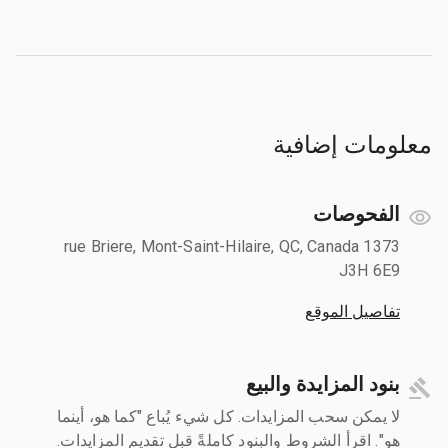
معلومات إضافية
الفحوصات
1373 rue Briere, Mont-Saint-Hilaire, QC, Canada
J3H 6E9
تفاصيل الموقع
بنود المزايدة والبيع
لا يمكن سحب المزايدات. كل شيء يُباع "كما هو، أينما
هو". اقرأ الشروط والبنود كاملةً قبل تقديم المزايدات.