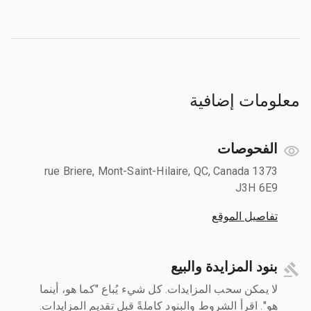
معلومات إضافية
الفحوصات
1373 rue Briere, Mont-Saint-Hilaire, QC, Canada
J3H 6E9
تفاصيل الموقع
بنود المزايدة والبيع
لا يمكن سحب المزايدات. كل شيء يُباع "كما هو، أينما
هو". اقرأ الشروط والبنود كاملةً قبل تقديم المزايدات.