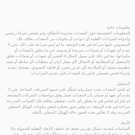
معلومات عامة
المعلومات التفصيلية حول المعدات محدودة النطاق، ولم تفحص شركة ريتشي
وإخوانه للمزادات العلنية أي جوانب أو مكونات من المعدات بخلاف تلك
المنصوص عليها صراحة في هذه الوثيقة. ما لم يُنص صراحة على ذلك، نحن لا
نقدم أي تعهدات أو ضمانات، صريحة أو ضمنية، في ما يتعلق بالمعدات أو
مكوناتها، بما في ذلك على سبيل المثال لا الحصر أي تعهدات أو ضمانات تتعلق
بالتشغيل أو المطابقة أو الامتثال لأي معيار أمان أو متطلبات أي سلطة أو هيئة
تنظيمية معنية، أو الملاءمة لأي غرض معين، أو قابلية التسويق. ننصحك بشدة
بإجراء فحص تفصيلي خاص بك للمعدات قبل تقديم المزايدات.
التشغيل
لم تُختبر المعدات تحت حمل ولم تُشغَّل على جميع السرعات المتاحة. نحن لا
نقدم أي تعهد أو ضمان بأن المعدات تعمل وفق مواصفات الشركات المصنعة.
لم يُجرَ أي فحص في ما يتعلق بأي جانب تشغيلي بخلاف تلك الجوانب المدرجة
صراحة في هذه الوثيقة. تم توفير صور مختارة لبعض مكونات الهيكل السفلي
الفردية، وقد لا تعكس هذه الصور حالة الهيكل السفلي بأكمله.
الأبعاد
القياسات مُقدمة بشكل تقريبي فقط. قد تختلف الأبعاد الفعلية للحمولة بناءً
على ارتفاع الشاحنة/المقطورة وتكوين/وضع الآلة المُحمَّلة. تقع على عاتق