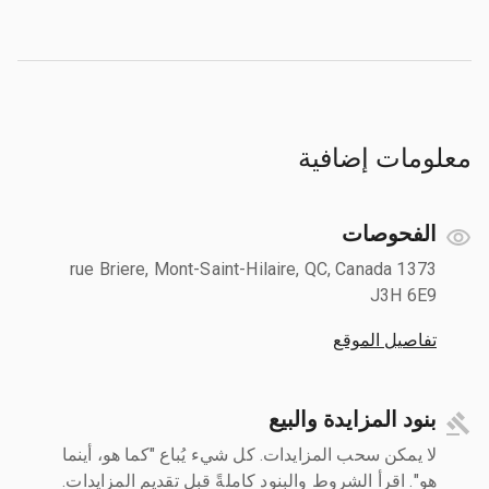
معلومات إضافية
الفحوصات
1373 rue Briere, Mont-Saint-Hilaire, QC, Canada
J3H 6E9
تفاصيل الموقع
بنود المزايدة والبيع
لا يمكن سحب المزايدات. كل شيء يُباع "كما هو، أينما
هو". اقرأ الشروط والبنود كاملةً قبل تقديم المزايدات.