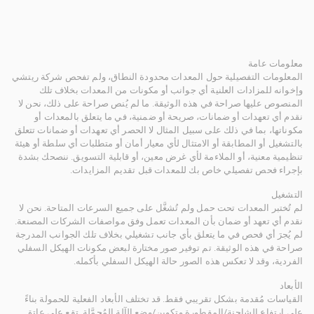
معلومات عامة
المعلومات التفصيلية حول المعدات محدودة النطاق، ولم تفحص شركة ريتشي
وإخوانه للمزادات العلنية أي جوانب أو مكونات من المعدات بخلاف تلك
المنصوص عليها صراحة في هذه الوثيقة. ما لم يُنص صراحة على ذلك، نحن لا
نقدم أي تعهدات أو ضمانات، صريحة أو ضمنية، في ما يتعلق بالمعدات أو
مكوناتها، بما في ذلك على سبيل المثال لا الحصر أي تعهدات أو ضمانات تتعلق
بالتشغيل أو المطابقة أو الامتثال لأي معيار أمان أو متطلبات أي سلطة أو هيئة
تنظيمية معنية، أو الملاءمة لأي غرض معين، أو قابلية التسويق. ننصحك بشدة
بإجراء فحص تفصيلي خاص بك للمعدات قبل تقديم المزايدات.
التشغيل
لم تُختبر المعدات تحت حمل ولم تُشغَّل على جميع السرعات المتاحة. نحن لا
نقدم أي تعهد أو ضمان بأن المعدات تعمل وفق مواصفات الشركات المصنعة.
لم يُجرَ أي فحص في ما يتعلق بأي جانب تشغيلي بخلاف تلك الجوانب المدرجة
صراحة في هذه الوثيقة. تم توفير صور مختارة لبعض مكونات الهيكل السفلي
الفردية، وقد لا تعكس هذه الصور حالة الهيكل السفلي بأكمله.
الأبعاد
القياسات مُقدمة بشكل تقريبي فقط. قد تختلف الأبعاد الفعلية للحمولة بناءً
على ارتفاع الشاحنة/المقطورة وتكوين/وضع الآلة المُحمَّلة. تقع على عاتق