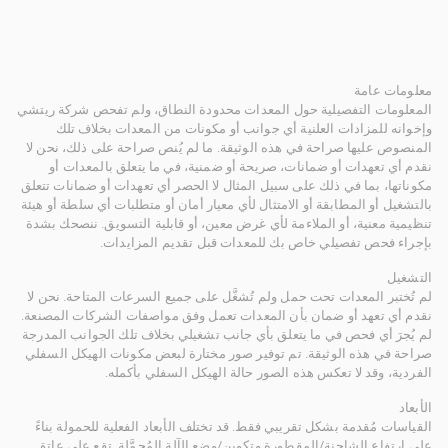
معلومات عامة
المعلومات التفصيلية حول المعدات محدودة النطاق، ولم تفحص شركة ريتشي
وإخوانه للمزادات العلنية أي جوانب أو مكونات من المعدات بخلاف تلك
المنصوص عليها صراحة في هذه الوثيقة. ما لم يُنص صراحة على ذلك، نحن لا
نقدم أي تعهدات أو ضمانات، صريحة أو ضمنية، في ما يتعلق بالمعدات أو
مكوناتها، بما في ذلك على سبيل المثال لا الحصر أي تعهدات أو ضمانات تتعلق
بالتشغيل أو المطابقة أو الامتثال لأي معيار أمان أو متطلبات أي سلطة أو هيئة
تنظيمية معنية، أو الملاءمة لأي غرض معين، أو قابلية التسويق. ننصحك بشدة
بإجراء فحص تفصيلي خاص بك للمعدات قبل تقديم المزايدات.
التشغيل
لم تُختبر المعدات تحت حمل ولم تُشغَّل على جميع السرعات المتاحة. نحن لا
نقدم أي تعهد أو ضمان بأن المعدات تعمل وفق مواصفات الشركات المصنعة.
لم يُجرَ أي فحص في ما يتعلق بأي جانب تشغيلي بخلاف تلك الجوانب المدرجة
صراحة في هذه الوثيقة. تم توفير صور مختارة لبعض مكونات الهيكل السفلي
الفردية، وقد لا تعكس هذه الصور حالة الهيكل السفلي بأكمله.
الأبعاد
القياسات مُقدمة بشكل تقريبي فقط. قد تختلف الأبعاد الفعلية للحمولة بناءً
على ارتفاع الشاحنة/المقطورة وتكوين/وضع الآلة المُحمَّلة. تقع على عاتق