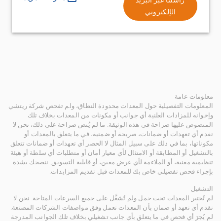
الإلكتروني
معلومات عامة
المعلومات التفصيلية حول المعدات محدودة النطاق، ولم تفحص شركة ريتشي
وإخوانه للمزادات العلنية أي جوانب أو مكونات من المعدات بخلاف تلك
المنصوص عليها صراحة في هذه الوثيقة. ما لم يُنص صراحة على ذلك، نحن لا
نقدم أي تعهدات أو ضمانات، صريحة أو ضمنية، في ما يتعلق بالمعدات أو
مكوناتها، بما في ذلك على سبيل المثال لا الحصر أي تعهدات أو ضمانات تتعلق
بالتشغيل أو المطابقة أو الامتثال لأي معيار أمان أو متطلبات أي سلطة أو هيئة
تنظيمية معنية، أو الملاءمة لأي غرض معين، أو قابلية التسويق. ننصحك بشدة
بإجراء فحص تفصيلي خاص بك للمعدات قبل تقديم المزايدات.
التشغيل
لم تُختبر المعدات تحت حمل ولم تُشغَّل على جميع السرعات المتاحة. نحن لا
نقدم أي تعهد أو ضمان بأن المعدات تعمل وفق مواصفات الشركات المصنعة.
لم يُجرَ أي فحص في ما يتعلق بأي جانب تشغيلي بخلاف تلك الجوانب المدرجة