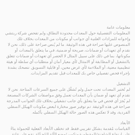
معلومات عامة
المعلومات التفصيلية حول المعدات محدودة النطاق، ولم تفحص شركة ريتشي
وإخوانه للمزادات العلنية أي جوانب أو مكونات من المعدات بخلاف تلك
المنصوص عليها صراحة في هذه الوثيقة. ما لم يُنص صراحة على ذلك، نحن لا
نقدم أي تعهدات أو ضمانات، صريحة أو ضمنية، في ما يتعلق بالمعدات أو
مكوناتها، بما في ذلك على سبيل المثال لا الحصر أي تعهدات أو ضمانات تتعلق
بالتشغيل أو المطابقة أو الامتثال لأي معيار أمان أو متطلبات أي سلطة أو هيئة
تنظيمية معنية، أو الملاءمة لأي غرض معين، أو قابلية التسويق. ننصحك بشدة
بإجراء فحص تفصيلي خاص بك للمعدات قبل تقديم المزايدات.
التشغيل
لم تُختبر المعدات تحت حمل ولم تُشغَّل على جميع السرعات المتاحة. نحن لا
نقدم أي تعهد أو ضمان بأن المعدات تعمل وفق مواصفات الشركات المصنعة.
لم يُجرَ أي فحص في ما يتعلق بأي جانب تشغيلي بخلاف تلك الجوانب المدرجة
صراحة في هذه الوثيقة. تم توفير صور مختارة لبعض مكونات الهيكل السفلي
الفردية، وقد لا تعكس هذه الصور حالة الهيكل السفلي بأكمله.
الأبعاد
القياسات مُقدمة بشكل تقريبي فقط. قد تختلف الأبعاد الفعلية للحمولة بناءً
على ارتفاع الشاحنة/المقطورة وتكوين/وضع الآلة المُحمَّلة. تقع على عاتق