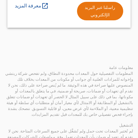
معرفة المزيد
راسلنا عبر البريد
الإلكتروني
معلومات عامة
المعلومات التفصيلية حول المعدات محدودة النطاق، ولم تفحص شركة ريتشي
وإخوانه للمزادات العلنية أي جوانب أو مكونات من المعدات بخلاف تلك
المنصوص عليها صراحة في هذه الوثيقة. ما لم يُنص صراحة على ذلك، نحن لا
نقدم أي تعهدات أو ضمانات، صريحة أو ضمنية، في ما يتعلق بالمعدات أو
مكوناتها، بما في ذلك على سبيل المثال لا الحصر أي تعهدات أو ضمانات تتعلق
بالتشغيل أو المطابقة أو الامتثال لأي معيار أمان أو متطلبات أي سلطة أو هيئة
تنظيمية معنية، أو الملاءمة لأي غرض معين، أو قابلية التسويق. ننصحك بشدة
بإجراء فحص تفصيلي خاص بك للمعدات قبل تقديم المزايدات.
التشغيل
لم تُختبر المعدات تحت حمل ولم تُشغَّل على جميع السرعات المتاحة. نحن لا
نقدم أي تعهد أو ضمان بأن المعدات تعمل وفق مواصفات الشركات المصنعة.