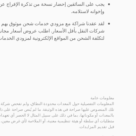
يجب على السائقين إحضار نسخة من تذكرة الإفراج ع
وإخوانه لاستلامه.
لقد عقدنا شراكة مع مزودي خدمات شحن موثوق بهم لنُ
شركات النقل بأقل الأسعار. اطلب عروض أسعار مجاني
لتكلفة الشحن من المواقع الإلكترونية لمزودي الخدمات 
معلومات عامة
المعلومات التفصيلية حول المعدات محدودة النطاق، ولم تفحص شركة ر
تلك المنصوص عليها صراحة في هذه الوثيقة. ما لم يُنص صراحة على ذلك
بالمعدات أو مكوناتها، بما في ذلك على سبيل المثال لا الحصر أي تعهدات 
متطلبات أي سلطة أو هيئة تنظيمية معنية، أو الملاءمة لأي غرض معين
قبل تقديم المزايدات.