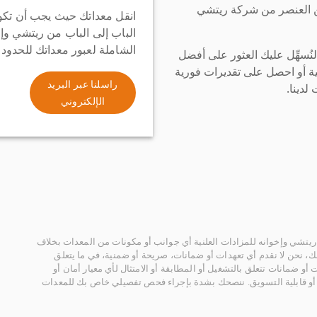
ن العنصر من شركة ريتشي
انقل معداتك حيث يجب أن تكو
الباب إلى الباب من ريتشي وإ
الشاملة لعبور معداتك للحدود
سهِّل عليك العثور على أفضل
ة أو احصل على تقديرات فورية
راسلنا عبر البريد
لدينا.
الإلكتروني
يتشي وإخوانه للمزادات العلنية أي جوانب أو مكونات من المعدات بخلاف
، نحن لا نقدم أي تعهدات أو ضمانات، صريحة أو ضمنية، في ما يتعلق
أو ضمانات تتعلق بالتشغيل أو المطابقة أو الامتثال لأي معيار أمان أو
، أو قابلية التسويق. ننصحك بشدة بإجراء فحص تفصيلي خاص بك للمعدات