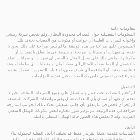
معلومات عامة
المعلومات التفصيلية حول المعدات محدودة النطاق، ولم تفحص شركة ريتشي
وإخوانه للمزادات العلنية أي جوانب أو مكونات من المعدات بخلاف تلك
المنصوص عليها صراحة في هذه الوثيقة. ما لم يُنص صراحة على ذلك، نحن لا
نقدم أي تعهدات أو ضمانات، صريحة أو ضمنية، في ما يتعلق بالمعدات أو
مكوناتها، بما في ذلك على سبيل المثال لا الحصر أي تعهدات أو ضمانات تتعلق
بالتشغيل أو المطابقة أو الامتثال لأي معيار أمان أو متطلبات أي سلطة أو هيئة
تنظيمية معنية، أو الملاءمة لأي غرض معين، أو قابلية التسويق. ننصحك بشدة
بإجراء فحص تفصيلي خاص بك للمعدات قبل تقديم المزايدات.
التشغيل
لم تُختبر المعدات تحت حمل ولم تُشغَّل على جميع السرعات المتاحة. نحن لا
نقدم أي تعهد أو ضمان بأن المعدات تعمل وفق مواصفات الشركات المصنعة.
لم يُجرَ أي فحص في ما يتعلق بأي جانب تشغيلي بخلاف تلك الجوانب المدرجة
صراحة في هذه الوثيقة. تم توفير صور مختارة لبعض مكونات الهيكل السفلي
الفردية، وقد لا تعكس هذه الصور حالة الهيكل السفلي بأكمله.
الأبعاد
القياسات مُقدمة بشكل تقريبي فقط. قد تختلف الأبعاد الفعلية للحمولة بناءً
على ارتفاع الشاحنة/المقطورة وتكوين/وضع الآلة المُحمَّلة. تقع على عاتق