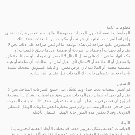
معلومات عامة
المعلومات التفصيلية حول المعدات محدودة النطاق، ولم تفحص شركة ريتشي
وإخوانه للمزادات العلنية أي جوانب أو مكونات من المعدات بخلاف تلك
المنصوص عليها صراحة في هذه الوثيقة. ما لم يُنص صراحة على ذلك، نحن لا
نقدم أي تعهدات أو ضمانات، صريحة أو ضمنية، في ما يتعلق بالمعدات أو
مكوناتها، بما في ذلك على سبيل المثال لا الحصر أي تعهدات أو ضمانات تتعلق
بالتشغيل أو المطابقة أو الامتثال لأي معيار أمان أو متطلبات أي سلطة أو هيئة
تنظيمية معنية، أو الملاءمة لأي غرض معين، أو قابلية التسويق. ننصحك بشدة
بإجراء فحص تفصيلي خاص بك للمعدات قبل تقديم المزايدات.
التشغيل
لم تُختبر المعدات تحت حمل ولم تُشغَّل على جميع السرعات المتاحة. نحن لا
نقدم أي تعهد أو ضمان بأن المعدات تعمل وفق مواصفات الشركات المصنعة.
لم يُجرَ أي فحص في ما يتعلق بأي جانب تشغيلي بخلاف تلك الجوانب المدرجة
صراحة في هذه الوثيقة. تم توفير صور مختارة لبعض مكونات الهيكل السفلي
الفردية، وقد لا تعكس هذه الصور حالة الهيكل السفلي بأكمله.
الأبعاد
القياسات مُقدمة بشكل تقريبي فقط. قد تختلف الأبعاد الفعلية للحمولة بناءً
على ارتفاع الشاحنة/المقطورة وتكوين/وضع الآلة المُحمَّلة. تقع على عاتق