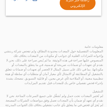
الإلكتروني
معلومات عامة
المعلومات التفصيلية حول المعدات محدودة النطاق، ولم تفحص شركة ريتشي
وإخوانه للمزادات العلنية أي جوانب أو مكونات من المعدات بخلاف تلك
المنصوص عليها صراحة في هذه الوثيقة. ما لم يُنص صراحة على ذلك، نحن لا
نقدم أي تعهدات أو ضمانات، صريحة أو ضمنية، في ما يتعلق بالمعدات أو
مكوناتها، بما في ذلك على سبيل المثال لا الحصر أي تعهدات أو ضمانات تتعلق
بالتشغيل أو المطابقة أو الامتثال لأي معيار أمان أو متطلبات أي سلطة أو هيئة
تنظيمية معنية، أو الملاءمة لأي غرض معين، أو قابلية التسويق. ننصحك بشدة
بإجراء فحص تفصيلي خاص بك للمعدات قبل تقديم المزايدات.
التشغيل
لم تُختبر المعدات تحت حمل ولم تُشغَّل على جميع السرعات المتاحة. نحن لا
نقدم أي تعهد أو ضمان بأن المعدات تعمل وفق مواصفات الشركات المصنعة.
لم يُجرَ أي فحص في ما يتعلق بأي جانب تشغيلي بخلاف تلك الجوانب المدرجة