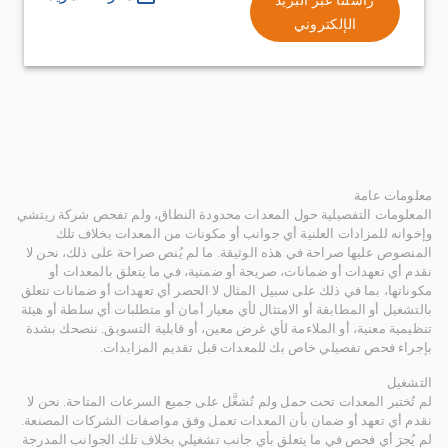
الإلكتروني
معلومات عامة
المعلومات التفصيلية حول المعدات محدودة النطاق، ولم تفحص شركة ريتشي
وإخوانه للمزادات العلنية أي جوانب أو مكونات من المعدات بخلاف تلك
المنصوص عليها صراحة في هذه الوثيقة. ما لم يُنص صراحة على ذلك، نحن لا
نقدم أي تعهدات أو ضمانات، صريحة أو ضمنية، في ما يتعلق بالمعدات أو
مكوناتها، بما في ذلك على سبيل المثال لا الحصر أي تعهدات أو ضمانات تتعلق
بالتشغيل أو المطابقة أو الامتثال لأي معيار أمان أو متطلبات أي سلطة أو هيئة
تنظيمية معنية، أو الملاءمة لأي غرض معين، أو قابلية التسويق. ننصحك بشدة
بإجراء فحص تفصيلي خاص بك للمعدات قبل تقديم المزايدات.
التشغيل
لم تُختبر المعدات تحت حمل ولم تُشغَّل على جميع السرعات المتاحة. نحن لا
نقدم أي تعهد أو ضمان بأن المعدات تعمل وفق مواصفات الشركات المصنعة.
لم يُجرَ أي فحص في ما يتعلق بأي جانب تشغيلي بخلاف تلك الجوانب المدرجة