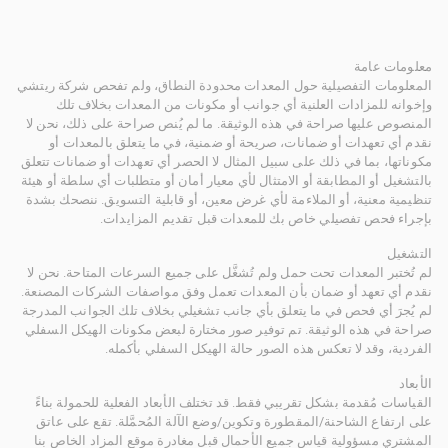
معلومات عامة
المعلومات التفصيلية حول المعدات محدودة النطاق، ولم تفحص شركة ريتشي
وإخوانه للمزادات العلنية أي جوانب أو مكونات من المعدات بخلاف تلك
المنصوص عليها صراحة في هذه الوثيقة. ما لم يُنص صراحة على ذلك، نحن لا
نقدم أي تعهدات أو ضمانات، صريحة أو ضمنية، في ما يتعلق بالمعدات أو
مكوناتها، بما في ذلك على سبيل المثال لا الحصر أي تعهدات أو ضمانات تتعلق
بالتشغيل أو المطابقة أو الامتثال لأي معيار أمان أو متطلبات أي سلطة أو هيئة
تنظيمية معنية، أو الملاءمة لأي غرض معين، أو قابلية التسويق. ننصحك بشدة
بإجراء فحص تفصيلي خاص بك للمعدات قبل تقديم المزايدات.
التشغيل
لم تُختبر المعدات تحت حمل ولم تُشغَّل على جميع السرعات المتاحة. نحن لا
نقدم أي تعهد أو ضمان بأن المعدات تعمل وفق مواصفات الشركات المصنعة.
لم يُجرَ أي فحص في ما يتعلق بأي جانب تشغيلي بخلاف تلك الجوانب المدرجة
صراحة في هذه الوثيقة. تم توفير صور مختارة لبعض مكونات الهيكل السفلي
الفردية، وقد لا تعكس هذه الصور حالة الهيكل السفلي بأكمله.
الأبعاد
القياسات مُقدمة بشكل تقريبي فقط. قد تختلف الأبعاد الفعلية للحمولة بناءً
على ارتفاع الشاحنة/المقطورة وتكوين/وضع الآلة المُحمَّلة. تقع على عاتق
المشتري مسؤولية قياس جميع الأحمال قبل مغادرة موقع المزاد الخاص بنا