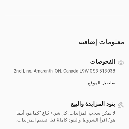
معلومات إضافية
الفحوصات
513038 2nd Line, Amaranth, ON, Canada L9W 0S3
تفاصيل الموقع
بنود المزايدة والبيع
لا يمكن سحب المزايدات. كل شيء يُباع "كما هو، أينما
هو". اقرأ الشروط والبنود كاملةً قبل تقديم المزايدات.