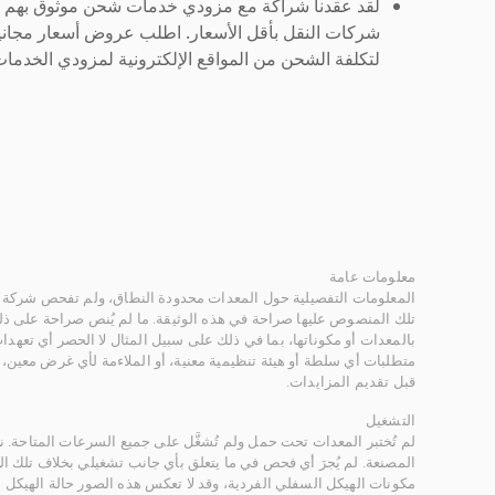
لقد عقدنا شراكة مع مزودي خدمات شحن موثوق بهم لنُ
شركات النقل بأقل الأسعار. اطلب عروض أسعار مجاني
لتكلفة الشحن من المواقع الإلكترونية لمزودي الخدمات 
معلومات عامة
المعلومات التفصيلية حول المعدات محدودة النطاق، ولم تفحص شركة ر
تلك المنصوص عليها صراحة في هذه الوثيقة. ما لم يُنص صراحة على ذلك
بالمعدات أو مكوناتها، بما في ذلك على سبيل المثال لا الحصر أي تعهدات 
متطلبات أي سلطة أو هيئة تنظيمية معنية، أو الملاءمة لأي غرض معين
قبل تقديم المزايدات.
التشغيل
لم تُختبر المعدات تحت حمل ولم تُشغَّل على جميع السرعات المتاحة.
المصنعة. لم يُجرَ أي فحص في ما يتعلق بأي جانب تشغيلي بخلاف تلك ا
مكونات الهيكل السفلي الفردية، وقد لا تعكس هذه الصور حالة الهيكل ا