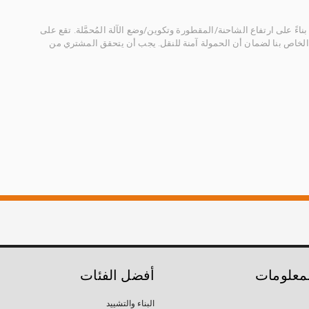
ناءً على ارتفاع الشاحنة/المقطورة وتكوين/وضع الآلة المُحمَّلة. تقع على
الخاص بنا لضمان أن الحمولة آمنة للنقل. يجب أن يتحقق المشتري من
لمعلومات
أفضل الفئات
البناء والتشييد