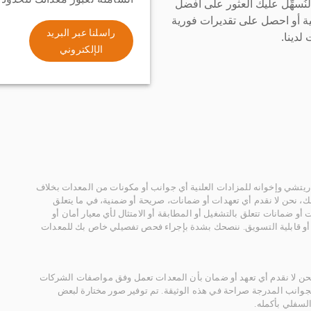
سهِّل عليك العثور على أفضل
ة أو احصل على تقديرات فورية
راسلنا عبر البريد
لدينا.
الإلكتروني
يتشي وإخوانه للمزادات العلنية أي جوانب أو مكونات من المعدات بخلاف
، نحن لا نقدم أي تعهدات أو ضمانات، صريحة أو ضمنية، في ما يتعلق
أو ضمانات تتعلق بالتشغيل أو المطابقة أو الامتثال لأي معيار أمان أو
، أو قابلية التسويق. ننصحك بشدة بإجراء فحص تفصيلي خاص بك للمعدات
 نحن لا نقدم أي تعهد أو ضمان بأن المعدات تعمل وفق مواصفات الشركات
لجوانب المدرجة صراحة في هذه الوثيقة. تم توفير صور مختارة لبعض
لسفلي بأكمله.