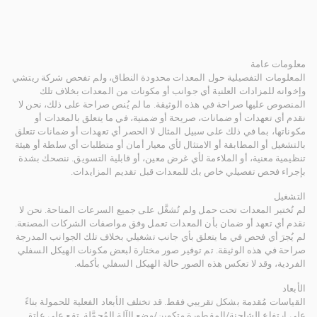
معلومات عامة
المعلومات التفصيلية حول المعدات محدودة النطاق، ولم تفحص شركة ريتشي
وإخوانه للمزادات العلنية أي جوانب أو مكونات من المعدات بخلاف تلك
المنصوص عليها صراحة في هذه الوثيقة. ما لم يُنص صراحة على ذلك، نحن لا
نقدم أي تعهدات أو ضمانات، صريحة أو ضمنية، في ما يتعلق بالمعدات أو
مكوناتها، بما في ذلك على سبيل المثال لا الحصر أي تعهدات أو ضمانات تتعلق
بالتشغيل أو المطابقة أو الامتثال لأي معيار أمان أو متطلبات أي سلطة أو هيئة
تنظيمية معنية، أو الملاءمة لأي غرض معين، أو قابلية التسويق. ننصحك بشدة
بإجراء فحص تفصيلي خاص بك للمعدات قبل تقديم المزايدات.
التشغيل
لم تُختبر المعدات تحت حمل ولم تُشغَّل على جميع السرعات المتاحة. نحن لا
نقدم أي تعهد أو ضمان بأن المعدات تعمل وفق مواصفات الشركات المصنعة.
لم يُجرَ أي فحص في ما يتعلق بأي جانب تشغيلي بخلاف تلك الجوانب المدرجة
صراحة في هذه الوثيقة. تم توفير صور مختارة لبعض مكونات الهيكل السفلي
الفردية، وقد لا تعكس هذه الصور حالة الهيكل السفلي بأكمله.
الأبعاد
القياسات مُقدمة بشكل تقريبي فقط. قد تختلف الأبعاد الفعلية للحمولة بناءً
على ارتفاع الشاحنة/المقطورة وتكوين/وضع الآلة المُحمَّلة. تقع على عاتق